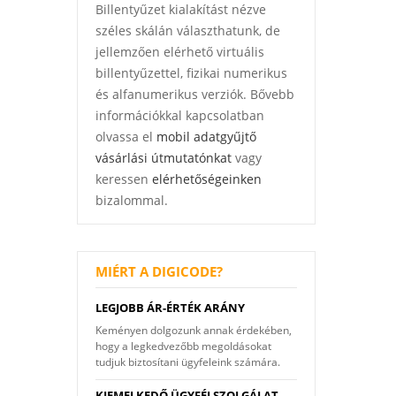
Billentyűzet kialakítást nézve
széles skálán választhatunk, de
jellemzően elérhető virtuális
billentyűzettel, fizikai numerikus
és alfanumerikus verziók. Bővebb
információkkal kapcsolatban
olvassa el
mobil adatgyűjtő
vásárlási útmutatónkat
vagy
keressen
elérhetőségeinken
bizalommal.
MIÉRT A DIGICODE?
LEGJOBB ÁR-ÉRTÉK ARÁNY
Keményen dolgozunk annak érdekében,
hogy a legkedvezőbb megoldásokat
tudjuk biztosítani ügyfeleink számára.
KIEMELKEDŐ ÜGYFÉLSZOLGÁLAT