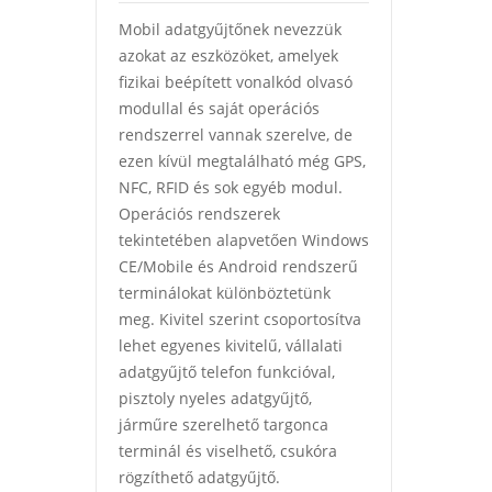
Mobil adatgyűjtőnek nevezzük
azokat az eszközöket, amelyek
fizikai beépített vonalkód olvasó
modullal és saját operációs
rendszerrel vannak szerelve, de
ezen kívül megtalálható még GPS,
NFC, RFID és sok egyéb modul.
Operációs rendszerek
tekintetében alapvetően Windows
CE/Mobile és Android rendszerű
terminálokat különböztetünk
meg. Kivitel szerint csoportosítva
lehet egyenes kivitelű, vállalati
adatgyűjtő telefon funkcióval,
pisztoly nyeles adatgyűjtő,
járműre szerelhető targonca
terminál és viselhető, csukóra
rögzíthető adatgyűjtő.