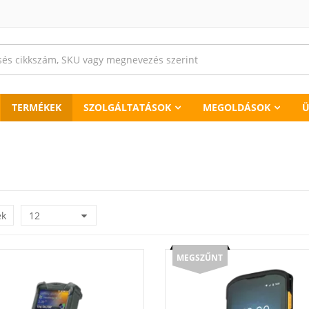
TERMÉKEK
SZOLGÁLTATÁSOK
MEGOLDÁSOK
Ü
ék
12
MEGSZŰNT