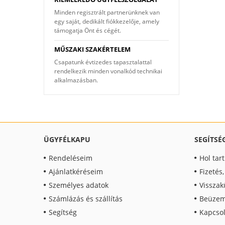
Minden regisztrált partnerünknek van
egy saját, dedikált fiókkezelője, amely
támogatja Önt és cégét.
MŰSZAKI SZAKÉRTELEM
Csapatunk évtizedes tapasztalattal
rendelkezik minden vonalkód technikai
alkalmazásban.
ÜGYFÉLKAPU
SEGÍTSÉ
Rendeléseim
Hol tar
Ajánlatkéréseim
Fizetés
Személyes adatok
Visszak
Számlázás és szállítás
Beüzem
Segítség
Kapcsol