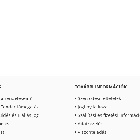
G
TOVÁBBI INFORMÁCIÓK
t a rendelésem?
Szerződési feltételek
, Tender támogatás
Jogi nyilatkozat
üldés és Elállás jog
Szállítási és fizetési informác
elés
Adatkezelés
at
Viszonteladás