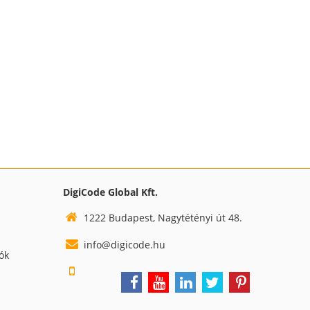
DigiCode Global Kft.
1222 Budapest, Nagytétényi út 48.
info@digicode.hu
iók