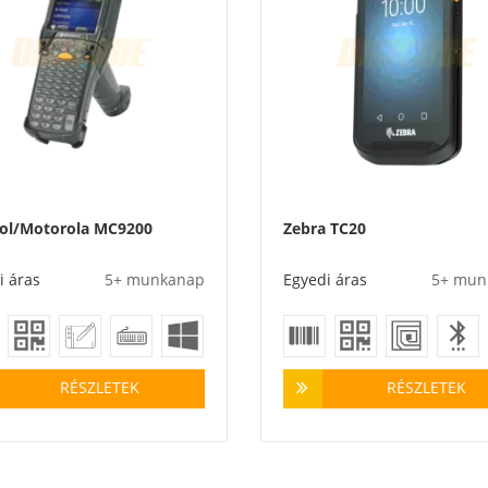
ol/Motorola MC9200
Zebra TC20
i áras
5+ munkanap
Egyedi áras
5+ mun
RÉSZLETEK
RÉSZLETEK