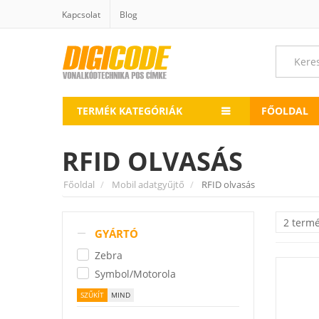
Kapcsolat
Blog
TERMÉK KATEGÓRIÁK
FŐOLDAL
RFID OLVASÁS
Főoldal
Mobil adatgyűjtő
RFID olvasás
2 term
GYÁRTÓ
Zebra
Symbol/Motorola