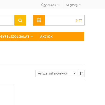
Ügyfélkapu
Segítség
0
FT
GYFÉLSZOLGÁLAT
AKCIÓK