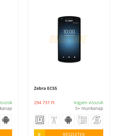
Zebra EC55
Vásárlás
isszük
294 737
Ft
Ingyen visszük
kanap
5+ munkanap
RÉSZLETEK