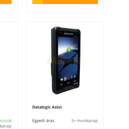
Datalogic Axist
isszük
Egyedi áras
5+ munkanap
kanap