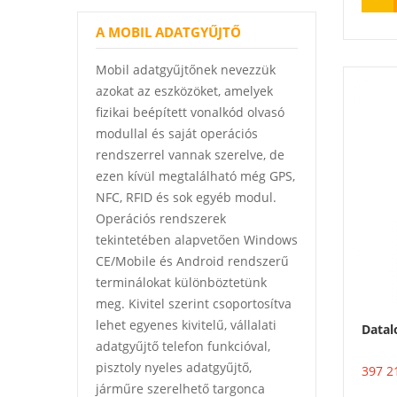
A MOBIL ADATGYŰJTŐ
Mobil adatgyűjtőnek nevezzük
azokat az eszközöket, amelyek
fizikai beépített vonalkód olvasó
modullal és saját operációs
rendszerrel vannak szerelve, de
ezen kívül megtalálható még GPS,
NFC, RFID és sok egyéb modul.
Operációs rendszerek
tekintetében alapvetően Windows
CE/Mobile és Android rendszerű
terminálokat különböztetünk
meg. Kivitel szerint csoportosítva
lehet egyenes kivitelű, vállalati
Datal
adatgyűjtő telefon funkcióval,
pisztoly nyeles adatgyűjtő,
397 2
járműre szerelhető targonca