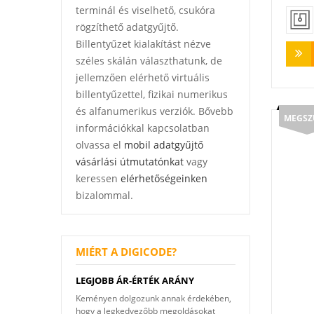
terminál és viselhető, csukóra
rögzíthető adatgyűjtő.
Billentyűzet kialakítást nézve
széles skálán választhatunk, de
jellemzően elérhető virtuális
billentyűzettel, fizikai numerikus
és alfanumerikus verziók. Bővebb
MEGSZ
információkkal kapcsolatban
olvassa el
mobil adatgyűjtő
vásárlási útmutatónkat
vagy
keressen
elérhetőségeinken
bizalommal.
MIÉRT A DIGICODE?
LEGJOBB ÁR-ÉRTÉK ARÁNY
Keményen dolgozunk annak érdekében,
hogy a legkedvezőbb megoldásokat