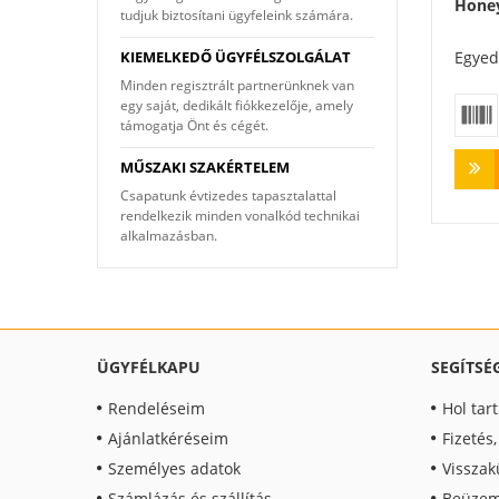
Honey
tudjuk biztosítani ügyfeleink számára.
Egyed
KIEMELKEDŐ ÜGYFÉLSZOLGÁLAT
Minden regisztrált partnerünknek van
egy saját, dedikált fiókkezelője, amely
támogatja Önt és cégét.
MŰSZAKI SZAKÉRTELEM
Csapatunk évtizedes tapasztalattal
rendelkezik minden vonalkód technikai
alkalmazásban.
ÜGYFÉLKAPU
SEGÍTSÉ
Rendeléseim
Hol tar
Ajánlatkéréseim
Fizetés
Személyes adatok
Visszak
Számlázás és szállítás
Beüzem