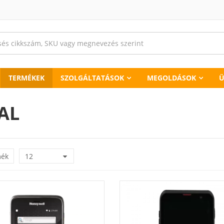
TERMÉKEK
SZOLGÁLTATÁSOK
MEGOLDÁSOK
Ü
AL
mék
12