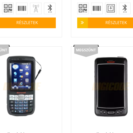
RÉSZLETEK
RÉSZLETEK
ŰNT
MEGSZŰNT