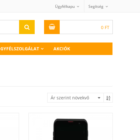
Ügyfélkapu
Segítség
0
FT
GYFÉLSZOLGÁLAT
AKCIÓK