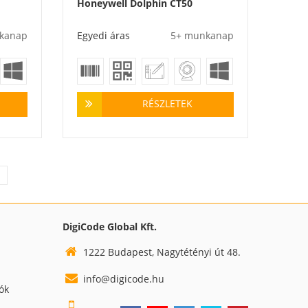
Honeywell Dolphin CT50
kanap
Egyedi áras
5+ munkanap
RÉSZLETEK
DigiCode Global Kft.
1222 Budapest, Nagytétényi út 48.
info@digicode.hu
iók