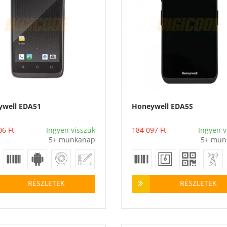
ywell EDA51
Honeywell EDA5S
Vásárlás
Vásárlás
06
Ft
Ingyen visszük
184 097
Ft
Ingyen v
5+ munkanap
5+ mun
RÉSZLETEK
RÉSZLETEK