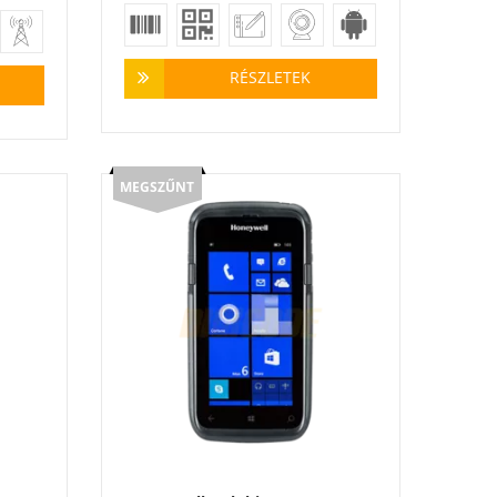
RÉSZLETEK
MEGSZŰNT