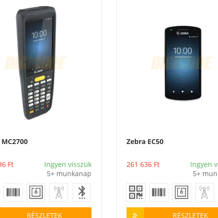
a MC2700
Zebra EC50
Vásárlás
Vásárlás
36
Ft
Ingyen visszük
261 636
Ft
Ingyen v
5+ munkanap
5+ mun
RÉSZLETEK
RÉSZLETEK