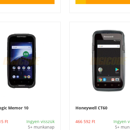
ogic Memor 10
Honeywell CT60
Vásárlás
Vásárlás
15
Ft
Ingyen visszük
466 592
Ft
Ingyen v
5+ munkanap
5+ mun