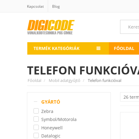
Kapcsolat
Blog
TERMÉK KATEGÓRIÁK
FŐOLDAL
TELEFON FUNKCIÓV
Főoldal
Mobil adatgyűjtő
Telefon funkcióval
26 ter
GYÁRTÓ
Zebra
Symbol/Motorola
Honeywell
Datalogic