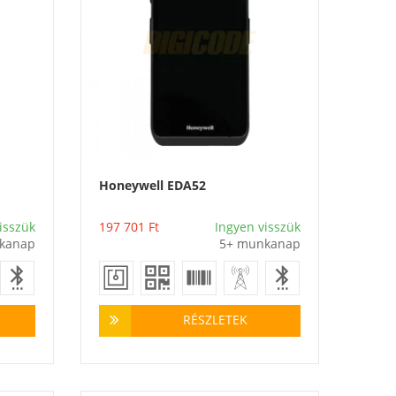
Honeywell EDA52
Vásárlás
isszük
197 701
Ft
Ingyen visszük
kanap
5+ munkanap
RÉSZLETEK