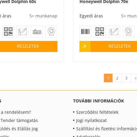
well Dolphin 60s
Honeywell Dolphin 70e
i áras
5+ munkanap
Egyedi áras
5+ mun
RÉSZLETEK
RÉSZLETEK
1
2
3
>
G
TOVÁBBI INFORMÁCIÓK
t a rendelésem?
Szerződési feltételek
, Tender támogatás
Jogi nyilatkozat
üldés és Elállás jog
Szállítási és fizetési informác
elés
Adatkezelés