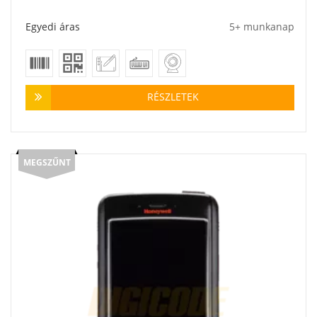
Egyedi áras
5+ munkanap
RÉSZLETEK
MEGSZŰNT