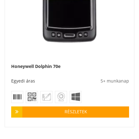
Honeywell Dolphin 70e
Egyedi áras
5+ munkanap
RÉSZLETEK