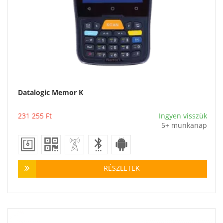
Datalogic Memor K
Vásárlás
231 255
Ft
Ingyen visszük
5+ munkanap
RÉSZLETEK