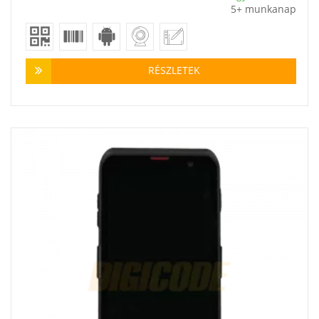
5+ munkanap
RÉSZLETEK