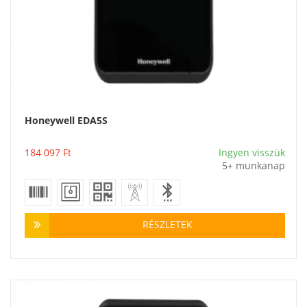
Honeywell EDA5S
Vásárlás
184 097
Ft
Ingyen visszük
5+ munkanap
RÉSZLETEK