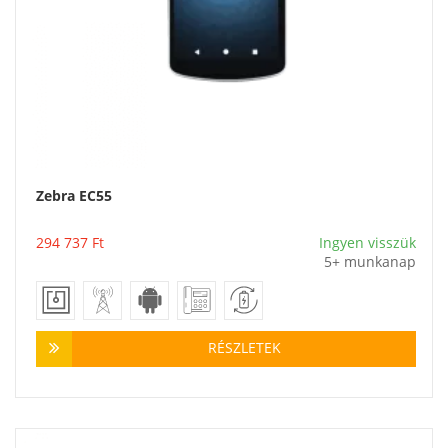
Zebra EC55
Vásárlás
294 737
Ft
Ingyen visszük
5+ munkanap
RÉSZLETEK