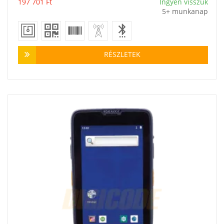
197 701
Ft
Ingyen visszük
5+ munkanap
RÉSZLETEK