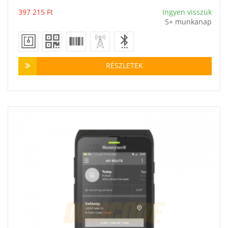
Vásárlás
397 215
Ft
Ingyen visszük
5+ munkanap
RÉSZLETEK