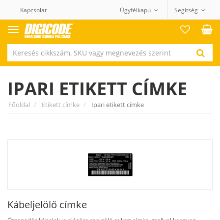
Kapcsolat
Ügyfélkapu
Segítség
Termék
kategóriák
IPARI ETIKETT CÍMKE
Főoldal
Etikett címke
Ipari etikett címke
Kábeljelölő címke