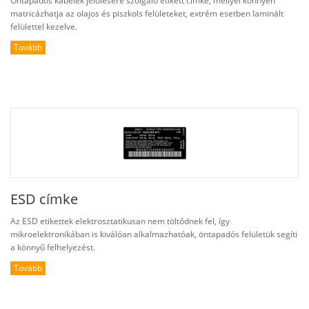
Öntapadós kábelek jelölésére szolgáló etikett címke, mellyel könnyen
matricázhatja az olajos és piszkols felületeket, extrém esetben laminált
felülettel kezelve.
Tovább
ESD címke
Az ESD etikettek elektrosztatikusan nem töltődnek fel, így
mikroelektronikában is kiválóan alkalmazhatóak, öntapadós felületük segíti
a könnyű felhelyezést.
Tovább