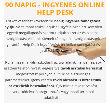
90 NAPIG - INGYENES ONLINE
HELP DESK
Eszköz vásárlást követően
90 napig ingyenes támogatást
nyújtunk
és tanácsokkal látjuk el ügyfeleinket, ezt követően
egyedi megállapodás szerint tudjuk a szerviz és oktatási
szolgáltatást vállalni. Kiemelt támogatási szolgáltatásunk
garantált Help Desk hozzáférést, technikai támogatást és
javítási biztosít.
Rugalmasan alkalmazkodunk az ügyfeleink igényeihez, sok
esetben telefon hívást kiegészítve
távoli asztalon keresztül
,
megosztott képernyőn állítjuk be a szükséges
paramétereket. Igény esetén
rövid oktatást is biztosítunk
az eszközök használatához
, úgy mint címke tervezést,
vonalkódolvasó programozás vagy mobil terminál
adatátvitel.