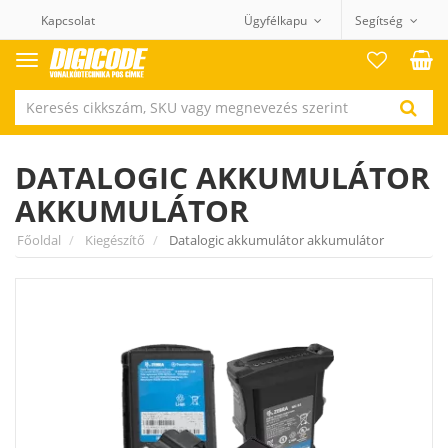
Kapcsolat
Ügyfélkapu
Segítség
Termék
kategóriák
DATALOGIC AKKUMULÁTOR
AKKUMULÁTOR
Főoldal
Kiegészítő
Datalogic akkumulátor akkumulátor