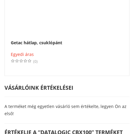
Getac hátlap, csuklópánt
Egyedi áras
(0)
VÁSÁRLÓINK ÉRTÉKELÉSEI
A terméket még egyetlen vásárló sem értékelte, legyen Ön az
első!
ÉRTÉKELJE A “DATALOGIC CBX100” TERMÉKET