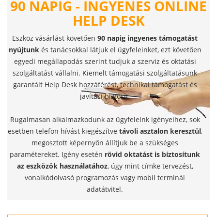
90 NAPIG - INGYENES ONLINE
HELP DESK
Eszköz vásárlást követően
90 napig ingyenes támogatást
nyújtunk
és tanácsokkal látjuk el ügyfeleinket, ezt követően
egyedi megállapodás szerint tudjuk a szerviz és oktatási
szolgáltatást vállalni. Kiemelt támogatási szolgáltatásunk
garantált Help Desk hozzáférést, technikai támogatást és
javítási biztosít.
Rugalmasan alkalmazkodunk az ügyfeleink igényeihez, sok
esetben telefon hívást kiegészítve
távoli asztalon keresztül
,
megosztott képernyőn állítjuk be a szükséges
paramétereket. Igény esetén
rövid oktatást is biztosítunk
az eszközök használatához
, úgy mint címke tervezést,
vonalkódolvasó programozás vagy mobil terminál
adatátvitel.