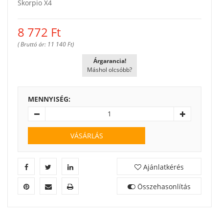
Skorpio X4
8 772
Ft
( Bruttó ár: 11 140 Ft)
Árgarancia!
Máshol olcsóbb?
MENNYISÉG:
VÁSÁRLÁS
Ajánlatkérés
Összehasonlítás