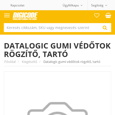
Kapcsolat
Ügyfélkapu
Segítség
Termék
kategóriák
DATALOGIC GUMI VÉDŐTOK
RÖGZÍTŐ, TARTÓ
Főoldal
Kiegészítő
Datalogic gumi védőtok rögzítő, tartó