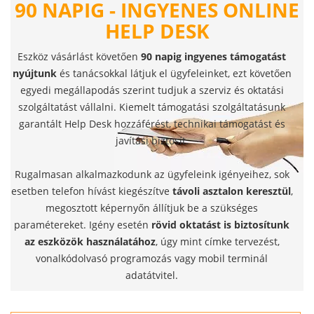
90 NAPIG - INGYENES ONLINE
HELP DESK
Eszköz vásárlást követően
90 napig ingyenes támogatást
nyújtunk
és tanácsokkal látjuk el ügyfeleinket, ezt követően
egyedi megállapodás szerint tudjuk a szerviz és oktatási
szolgáltatást vállalni. Kiemelt támogatási szolgáltatásunk
garantált Help Desk hozzáférést, technikai támogatást és
javítási biztosít.
Rugalmasan alkalmazkodunk az ügyfeleink igényeihez, sok
esetben telefon hívást kiegészítve
távoli asztalon keresztül
,
megosztott képernyőn állítjuk be a szükséges
paramétereket. Igény esetén
rövid oktatást is biztosítunk
az eszközök használatához
, úgy mint címke tervezést,
vonalkódolvasó programozás vagy mobil terminál
adatátvitel.