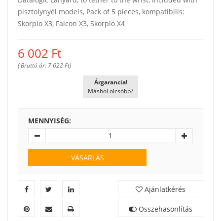
pisztolynyél models, Pack of 5 pieces, kompatibilis:
Skorpio X3, Falcon X3, Skorpio X4
6 002
Ft
( Bruttó ár: 7 622 Ft)
Árgarancia!
Máshol olcsóbb?
MENNYISÉG:
VÁSÁRLÁS
Ajánlatkérés
Összehasonlítás