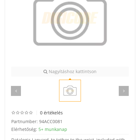
Nagyításhoz kattintson
0 értékelés
Partnumber:
94ACC0081
Elérhetőség:
5+ munkanap
Datalogic Lanyard, to tether to the wrist, included with