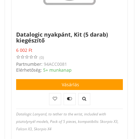
Datalogic nyakpánt, Kit (5 darab)
kiegészítő
6 002
Ft
(0)
Partnumber:
94ACC0081
Elérhetőség:
5+ munkanap
Vásárlás
Datalogic Lanyard, to tether to the wrist, included with
pisztolynyél models, Pack of 5 pieces, kompatibilis: Skorpio X3,
Falcon X3, Skorpio X4