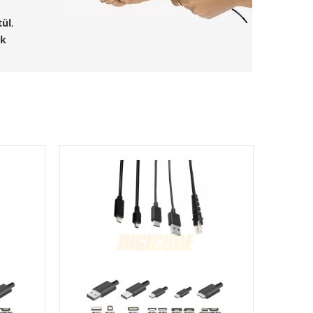
tül
,
ök