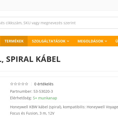
TERMÉKEK
SZOLGÁLTATÁSOK
MEGOLDÁSOK
Ü
 SPIRAL KÁBEL
0 értékelés
Partnumber:
53-53020-3
Elérhetőség:
5+ munkanap
Honeywell KBW kábel (spiral), kompatibilis: Honeywell Voyage
Focus és Fusion, 3 m, 12V