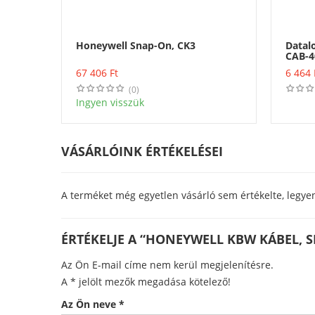
Honeywell Snap-On, CK3
Datalo
CAB-40
Vásárlás
lábról
67 406
Ft
6 464
(0)
Ingyen visszük
VÁSÁRLÓINK ÉRTÉKELÉSEI
A terméket még egyetlen vásárló sem értékelte, legye
ÉRTÉKELJE A “HONEYWELL KBW KÁBEL, S
Az Ön E-mail címe nem kerül megjelenítésre.
A
*
jelölt mezők megadása kötelező!
Az Ön neve
*