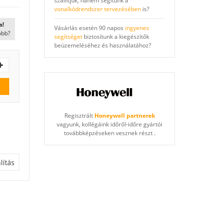
szállítjuk, hanem segítünk a
vonalkódrendszer tervezésében
is?
a!
Vásárlás esetén 90 napos
ingyenes
óbb?
segítséget
biztosítunk a kiegészítők
beüzemeléséhez és használatához?
Regisztrált
Honeywell partnerek
vagyunk, kollégáink időről-időre gyártói
továbbképzéseken vesznek részt .
ítás