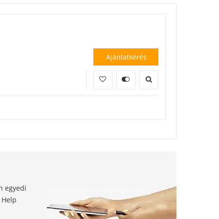
Ajánlatkérés
en egyedi
t Help