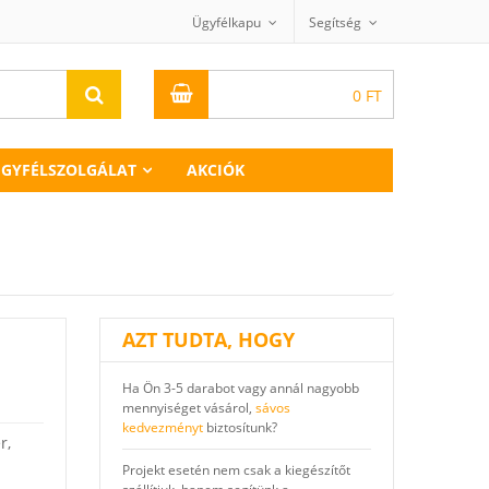
Ügyfélkapu
Segítség
0
FT
GYFÉLSZOLGÁLAT
AKCIÓK
AZT TUDTA, HOGY
Ha Ön 3-5 darabot vagy annál nagyobb
mennyiséget vásárol,
sávos
kedvezményt
biztosítunk?
r,
Projekt esetén nem csak a kiegészítőt