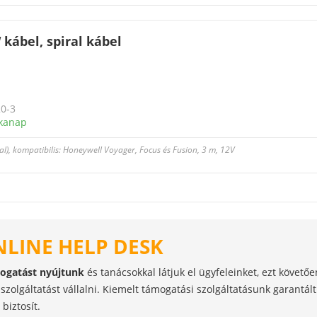
kábel, spiral kábel
0-3
kanap
l), kompatibilis: Honeywell Voyager, Focus és Fusion, 3 m, 12V
NLINE HELP DESK
mogatást nyújtunk
és tanácsokkal látjuk el ügyfeleinket, ezt követő
szolgáltatást vállalni. Kiemelt támogatási szolgáltatásunk garantál
biztosít.