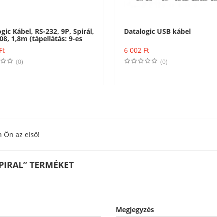
gic Kábel, RS-232, 9P, Spirál,
Datalogic USB kábel
8, 1,8m (tápellátás: 9-es
, vagy külső tápegység)
Vásárlás
Vásárlás
Ft
6 002
Ft
(0)
(0)
n Ön az első!
PIRAL” TERMÉKET
Megjegyzés