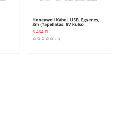
Honeywell Kábel, USB, Egyenes,
Honey
3m (Tápellátás: 5V külső
tápegység szükséges)
Vásárlás
6 464
Ft
8 310
(0)