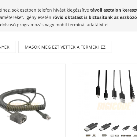
hez, sok esetben telefon hívást kiegészítve
távoli asztalon keresz
ramétereket. Igény esetén
rövid oktatást is biztosítunk az eszköz
ódolvasó programozás vagy mobil terminál adatátvitel.
NYEK
MÁSOK MÉG EZT VETTÉK A TERMÉKHEZ