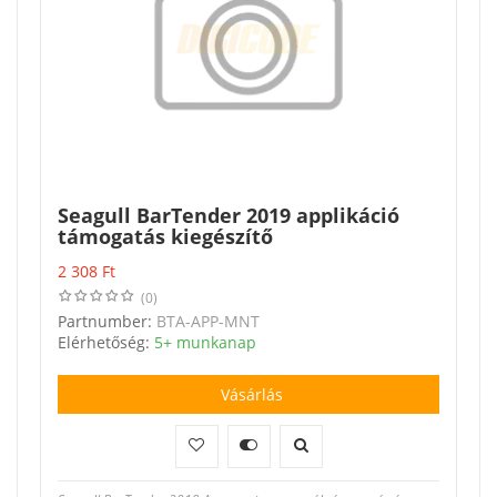
Seagull BarTender 2019 applikáció
támogatás kiegészítő
2 308
Ft
(0)
Partnumber:
BTA-APP-MNT
Elérhetőség:
5+ munkanap
Vásárlás