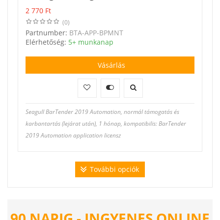
2 770
Ft
(0)
Partnumber:
BTA-APP-BPMNT
Elérhetőség:
5+ munkanap
Vásárlás
Seagull BarTender 2019 Automation, normál támogatás és
karbantartás (lejárat után), 1 hónap, kompatibilis: BarTender
2019 Automation application licensz
További opciók
90 NAPIG - INGYENES ONLINE