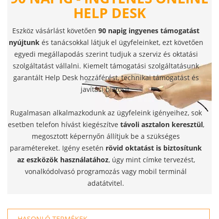
HELP DESK
Eszköz vásárlást követően
90 napig ingyenes támogatást
nyújtunk
és tanácsokkal látjuk el ügyfeleinket, ezt követően
egyedi megállapodás szerint tudjuk a szerviz és oktatási
szolgáltatást vállalni. Kiemelt támogatási szolgáltatásunk
garantált Help Desk hozzáférést, technikai támogatást és
javítási biztosít.
Rugalmasan alkalmazkodunk az ügyfeleink igényeihez, sok
esetben telefon hívást kiegészítve
távoli asztalon keresztül
,
megosztott képernyőn állítjuk be a szükséges
paramétereket. Igény esetén
rövid oktatást is biztosítunk
az eszközök használatához
, úgy mint címke tervezést,
vonalkódolvasó programozás vagy mobil terminál
adatátvitel.
HASONLÓ TERMÉKEK