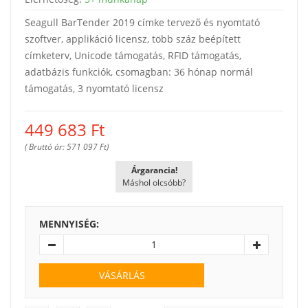
Seagull BarTender 2019 címke tervező és nyomtató
szoftver, applikáció licensz, több száz beépített
címketerv, Unicode támogatás, RFID támogatás,
adatbázis funkciók, csomagban: 36 hónap normál
támogatás, 3 nyomtató licensz
449 683
Ft
( Bruttó ár: 571 097 Ft)
Árgarancia!
Máshol olcsóbb?
MENNYISÉG:
VÁSÁRLÁS