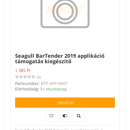
Seagull BarTender 2019 applikáció
támogatás kiegészítő
1 385
Ft
(0)
Partnumber:
BTP-APP-MNT
Elérhetőség:
5+ munkanap
Vásárlás