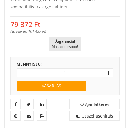
kompatibilis: X-Large Cabinet
79 872
Ft
( Bruttó ár: 101 437 Ft)
Árgarancia!
Máshol olcsóbb?
MENNYISÉG:
VÁSÁRLÁS
Ajánlatkérés
Összehasonlítás