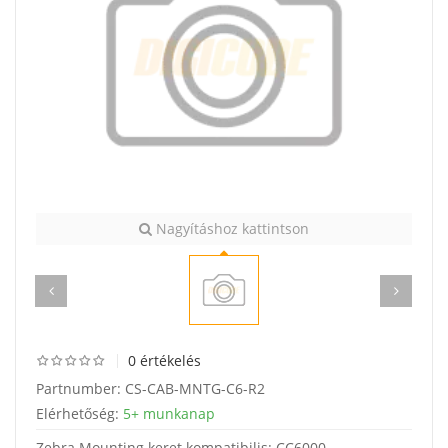
Nagyításhoz kattintson
0 értékelés
Partnumber:
CS-CAB-MNTG-C6-R2
Elérhetőség:
5+ munkanap
Zebra Mounting keret kompatibilis: CC6000,