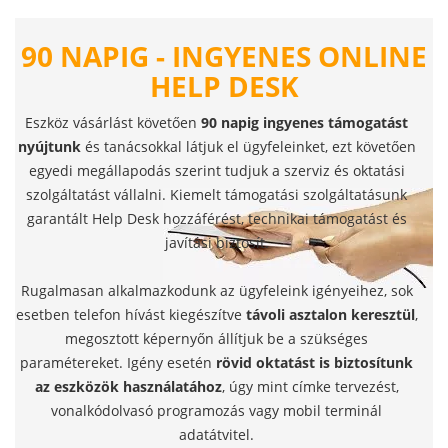
90 NAPIG - INGYENES ONLINE
HELP DESK
Eszköz vásárlást követően
90 napig ingyenes támogatást
nyújtunk
és tanácsokkal látjuk el ügyfeleinket, ezt követően
egyedi megállapodás szerint tudjuk a szerviz és oktatási
szolgáltatást vállalni. Kiemelt támogatási szolgáltatásunk
garantált Help Desk hozzáférést, technikai támogatást és
javítási biztosít.
Rugalmasan alkalmazkodunk az ügyfeleink igényeihez, sok
esetben telefon hívást kiegészítve
távoli asztalon keresztül
,
megosztott képernyőn állítjuk be a szükséges
paramétereket. Igény esetén
rövid oktatást is biztosítunk
az eszközök használatához
, úgy mint címke tervezést,
vonalkódolvasó programozás vagy mobil terminál
adatátvitel.