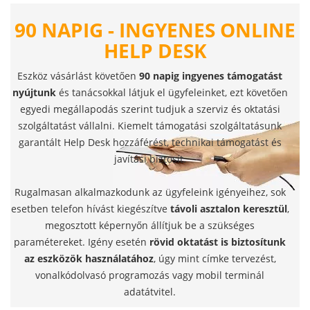
90 NAPIG - INGYENES ONLINE
HELP DESK
Eszköz vásárlást követően
90 napig ingyenes támogatást
nyújtunk
és tanácsokkal látjuk el ügyfeleinket, ezt követően
egyedi megállapodás szerint tudjuk a szerviz és oktatási
szolgáltatást vállalni. Kiemelt támogatási szolgáltatásunk
garantált Help Desk hozzáférést, technikai támogatást és
javítási biztosít.
Rugalmasan alkalmazkodunk az ügyfeleink igényeihez, sok
esetben telefon hívást kiegészítve
távoli asztalon keresztül
,
megosztott képernyőn állítjuk be a szükséges
paramétereket. Igény esetén
rövid oktatást is biztosítunk
az eszközök használatához
, úgy mint címke tervezést,
vonalkódolvasó programozás vagy mobil terminál
adatátvitel.