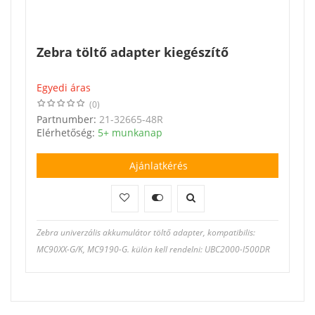
Zebra töltő adapter kiegészítő
Egyedi áras
(0)
Partnumber:
21-32665-48R
Elérhetőség:
5+ munkanap
Ajánlatkérés
Zebra univerzális akkumulátor töltő adapter, kompatibilis:
MC90XX-G/K, MC9190-G. külön kell rendelni: UBC2000-I500DR