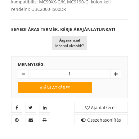
kompatibilis: MC90XX-G/K, MC9190-G. külön kell
rendelni: UBC2000-I500DR
EGYEDI ÁRAS TERMÉK, KÉRJE ÁRAJÁNLATUNKAT!
Árgarancia!
Máshol olcsóbb?
MENNYISÉG:
AJÁNLATKÉRÉS
Ajánlatkérés
Összehasonlítás