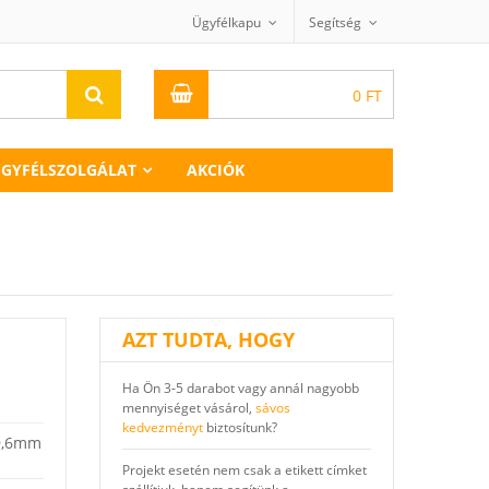
Ügyfélkapu
Segítség
0
FT
GYFÉLSZOLGÁLAT
AKCIÓK
AZT TUDTA, HOGY
Ha Ön 3-5 darabot vagy annál nagyobb
mennyiséget vásárol,
sávos
kedvezményt
biztosítunk?
29,6mm
Projekt esetén nem csak a etikett címket