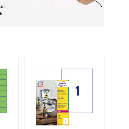
tül
,
ök