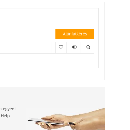
Ajánlatkérés
en egyedi
t Help