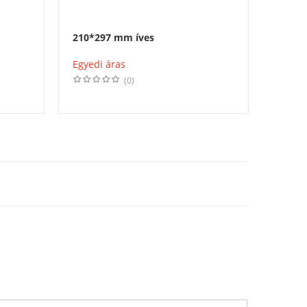
210*297 mm íves
99,1*
Egyedi áras
Egyedi
(0)