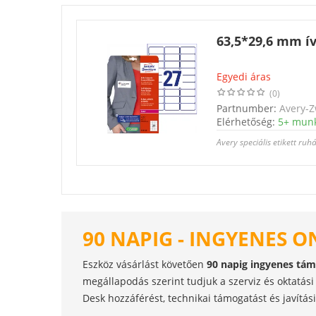
63,5*29,6 mm ív
Egyedi áras
(0)
Partnumber:
Avery-Z
Elérhetőség:
5+ mun
Avery speciális etikett ru
90 NAPIG - INGYENES O
Eszköz vásárlást követően
90 napig ingyenes tá
megállapodás szerint tudjuk a szerviz és oktatási 
Desk hozzáférést, technikai támogatást és javítási 