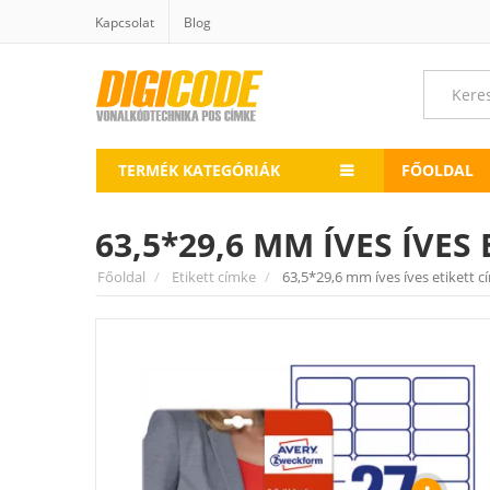
Kapcsolat
Blog
TERMÉK KATEGÓRIÁK
FŐOLDAL
63,5*29,6 MM ÍVES ÍVES
Főoldal
Etikett címke
63,5*29,6 mm íves íves etikett 