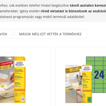
hez, sok esetben telefon hívást kiegészítve
távoli asztalon keresz
ramétereket. Igény esetén
rövid oktatást is biztosítunk az eszköz
ódolvasó programozás vagy mobil terminál adatátvitel.
NYEK
MÁSOK MÉG EZT VETTÉK A TERMÉKHEZ