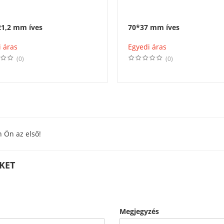
21,2 mm íves
70*37 mm íves
 áras
Egyedi áras
(0)
(0)
n Ön az első!
ÉKET
Megjegyzés