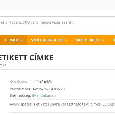
TERMÉKEK
SZOLGÁLTATÁSOK
MEGOLDÁSOK
Ü
 ETIKETT CÍMKE
címke
0 értékelés
Partnumber:
Avery-Zw.L4784-20
Elérhetőség:
5+ munkanap
Avery speciális etikett ruhára ragasztható textilcímke, 63,5x