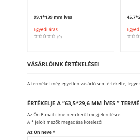
99,1*139 mm íves
45,7*
Egyedi áras
Egyedi
(0)
VÁSÁRLÓINK ÉRTÉKELÉSEI
A terméket még egyetlen vásárló sem értékelte, legye
ÉRTÉKELJE A “63,5*29,6 MM ÍVES ” TERM
Az Ön E-mail címe nem kerül megjelenítésre.
A
*
jelölt mezők megadása kötelező!
Az Ön neve
*