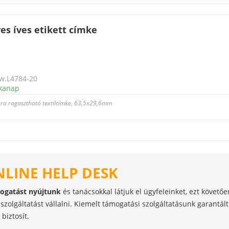
es íves etikett címke
w.L4784-20
kanap
hára ragasztható textilcímke, 63,5x29,6mm
NLINE HELP DESK
mogatást nyújtunk
és tanácsokkal látjuk el ügyfeleinket, ezt követő
szolgáltatást vállalni. Kiemelt támogatási szolgáltatásunk garantál
biztosít.