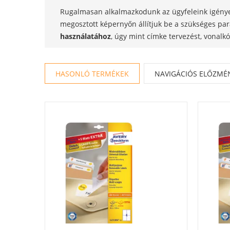
Rugalmasan alkalmazkodunk az ügyfeleink igényei
megosztott képernyőn állítjuk be a szükséges pa
használatához
, úgy mint címke tervezést, vonalk
HASONLÓ TERMÉKEK
NAVIGÁCIÓS ELŐZMÉ