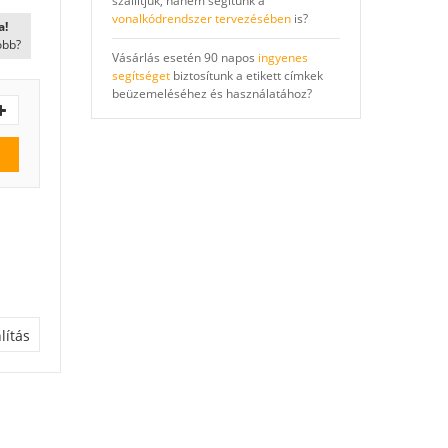
szállítjuk, hanem segítünk a
vonalkódrendszer tervezésében
is?
a!
óbb?
Vásárlás esetén 90 napos
ingyenes
segítséget
biztosítunk a etikett címkek
beüzemeléséhez és használatához?
ítás