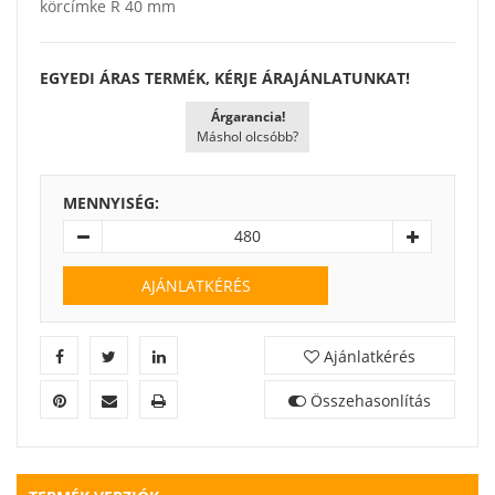
körcímke Ř 40 mm
EGYEDI ÁRAS TERMÉK, KÉRJE ÁRAJÁNLATUNKAT!
Árgarancia!
Máshol olcsóbb?
MENNYISÉG:
AJÁNLATKÉRÉS
Ajánlatkérés
Összehasonlítás