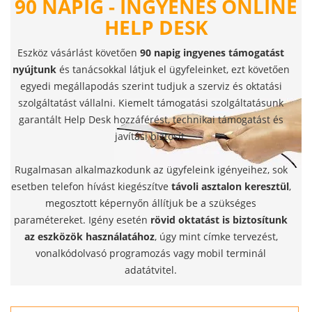
90 NAPIG - INGYENES ONLINE
HELP DESK
Eszköz vásárlást követően
90 napig ingyenes támogatást
nyújtunk
és tanácsokkal látjuk el ügyfeleinket, ezt követően
egyedi megállapodás szerint tudjuk a szerviz és oktatási
szolgáltatást vállalni. Kiemelt támogatási szolgáltatásunk
garantált Help Desk hozzáférést, technikai támogatást és
javítási biztosít.
Rugalmasan alkalmazkodunk az ügyfeleink igényeihez, sok
esetben telefon hívást kiegészítve
távoli asztalon keresztül
,
megosztott képernyőn állítjuk be a szükséges
paramétereket. Igény esetén
rövid oktatást is biztosítunk
az eszközök használatához
, úgy mint címke tervezést,
vonalkódolvasó programozás vagy mobil terminál
adatátvitel.