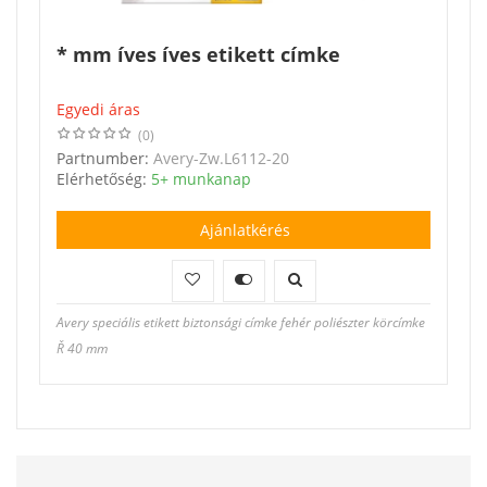
* mm íves íves etikett címke
Egyedi áras
(0)
Partnumber:
Avery-Zw.L6112-20
Elérhetőség:
5+ munkanap
Ajánlatkérés
Avery speciális etikett biztonsági címke fehér poliészter körcímke
Ř 40 mm