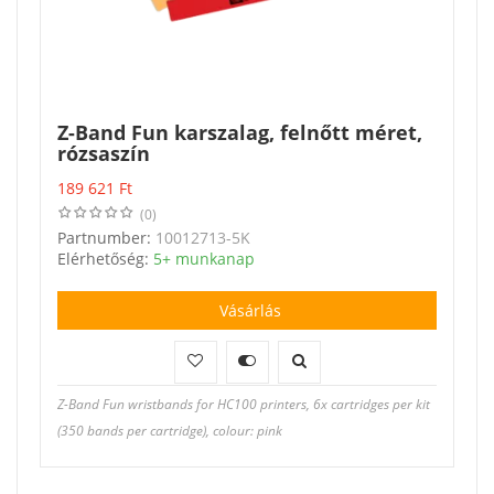
Z-Band Fun karszalag, felnőtt méret,
rózsaszín
189 621
Ft
(0)
Partnumber:
10012713-5K
Elérhetőség:
5+ munkanap
Vásárlás
Z-Band Fun wristbands for HC100 printers, 6x cartridges per kit
(350 bands per cartridge), colour: pink