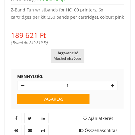
Z-Band Fun wristbands for HC100 printers, 6x
cartridges per kit (350 bands per cartridge), colour: pink
189 621
Ft
( Bruttó ár: 240 819 Ft)
Árgarancia!
Máshol olcsóbb?
MENNYISÉG:
VÁSÁRLÁS
Ajánlatkérés
Összehasonlítás