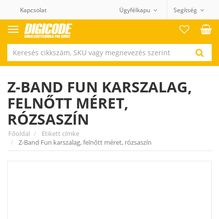
Kapcsolat
Ügyfélkapu
Segítség
Termék
kategóriák
Z-BAND FUN KARSZALAG,
FELNŐTT MÉRET,
RÓZSASZÍN
Főoldal
Etikett címke
Z-Band Fun karszalag, felnőtt méret, rózsaszín