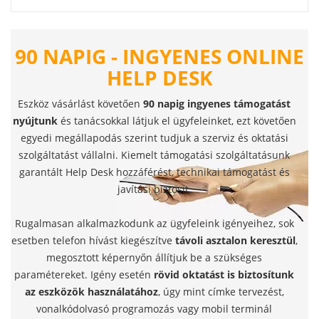
90 NAPIG - INGYENES ONLINE
HELP DESK
Eszköz vásárlást követően
90 napig ingyenes támogatást
nyújtunk
és tanácsokkal látjuk el ügyfeleinket, ezt követően
egyedi megállapodás szerint tudjuk a szerviz és oktatási
szolgáltatást vállalni. Kiemelt támogatási szolgáltatásunk
garantált Help Desk hozzáférést, technikai támogatást és
javítási biztosít.
Rugalmasan alkalmazkodunk az ügyfeleink igényeihez, sok
esetben telefon hívást kiegészítve
távoli asztalon keresztül
,
megosztott képernyőn állítjuk be a szükséges
paramétereket. Igény esetén
rövid oktatást is biztosítunk
az eszközök használatához
, úgy mint címke tervezést,
vonalkódolvasó programozás vagy mobil terminál