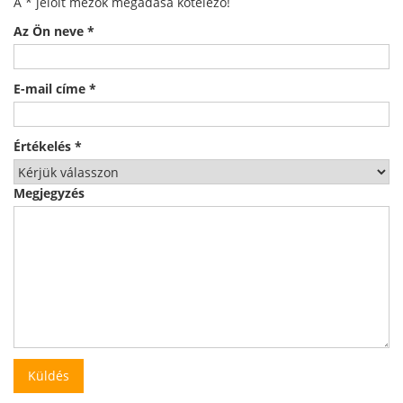
A
*
jelölt mezők megadása kötelező!
Az Ön neve
*
E-mail címe
*
Értékelés
*
Megjegyzés