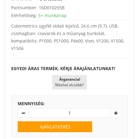
Partnumber:
16D010255B
Elérhetőség:
5+ munkanap
Colormetrics ügyfél oldali kijelző, 24.6 cm (9.7), USB,
csomagban: csavarok és a műanyag burkolat,
kompatibilis: P1000, PS1000, P4x00, Vion, V1200, V1500,
V1506
EGYEDI ÁRAS TERMÉK, KÉRJE ÁRAJÁNLATUNKAT!
Árgarancia!
Máshol olcsóbb?
MENNYISÉG:
AJÁNLATKÉRÉS