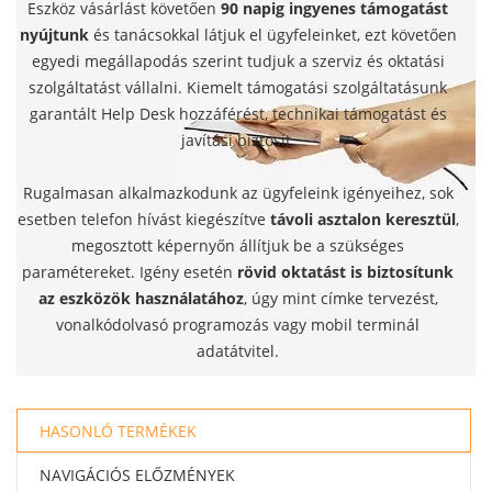
Eszköz vásárlást követően
90 napig ingyenes támogatást
nyújtunk
és tanácsokkal látjuk el ügyfeleinket, ezt követően
egyedi megállapodás szerint tudjuk a szerviz és oktatási
szolgáltatást vállalni. Kiemelt támogatási szolgáltatásunk
garantált Help Desk hozzáférést, technikai támogatást és
javítási biztosít.
Rugalmasan alkalmazkodunk az ügyfeleink igényeihez, sok
esetben telefon hívást kiegészítve
távoli asztalon keresztül
,
megosztott képernyőn állítjuk be a szükséges
paramétereket. Igény esetén
rövid oktatást is biztosítunk
az eszközök használatához
, úgy mint címke tervezést,
vonalkódolvasó programozás vagy mobil terminál
adatátvitel.
HASONLÓ TERMÉKEK
NAVIGÁCIÓS ELŐZMÉNYEK