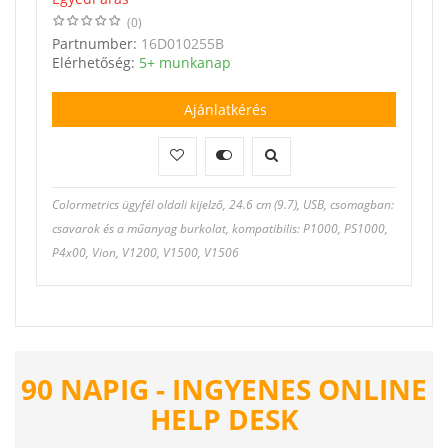
(0)
Partnumber:
16D010255B
Elérhetőség:
5+ munkanap
Ajánlatkérés
Colormetrics ügyfél oldali kijelző, 24.6 cm (9.7), USB, csomagban:
csavarok és a műanyag burkolat, kompatibilis: P1000, PS1000,
P4x00, Vion, V1200, V1500, V1506
90 NAPIG - INGYENES ONLINE
HELP DESK