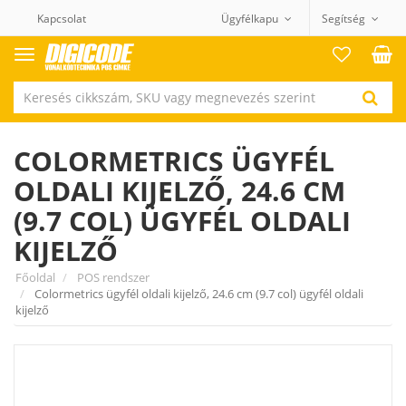
Kapcsolat
Ügyfélkapu
Segítség
Termék
kategóriák
COLORMETRICS ÜGYFÉL
OLDALI KIJELZŐ, 24.6 CM
(9.7 COL) ÜGYFÉL OLDALI
KIJELZŐ
Főoldal
POS rendszer
Colormetrics ügyfél oldali kijelző, 24.6 cm (9.7 col) ügyfél oldali
kijelző