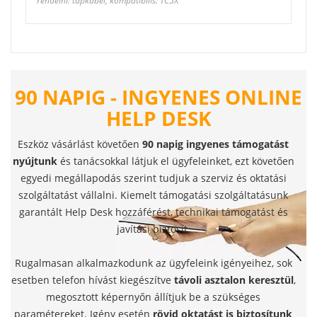
rendelni: tápkábel, kompatibilis: TC5X
90 NAPIG - INGYENES ONLINE
HELP DESK
Eszköz vásárlást követően
90 napig ingyenes támogatást
nyújtunk
és tanácsokkal látjuk el ügyfeleinket, ezt követően
egyedi megállapodás szerint tudjuk a szerviz és oktatási
szolgáltatást vállalni. Kiemelt támogatási szolgáltatásunk
garantált Help Desk hozzáférést, technikai támogatást és
javítási biztosít.
Rugalmasan alkalmazkodunk az ügyfeleink igényeihez, sok
esetben telefon hívást kiegészítve
távoli asztalon keresztül
,
megosztott képernyőn állítjuk be a szükséges
paramétereket. Igény esetén
rövid oktatást is biztosítunk