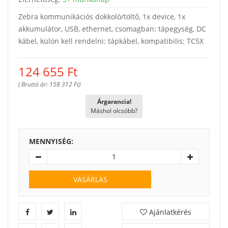
Zebra kommunikációs dokkoló/töltő, 1x device, 1x
akkumulátor, USB, ethernet, csomagban: tápegység, DC
kábel, külön kell rendelni: tápkábel, kompatibilis: TC5X
124 655
Ft
( Bruttó ár: 158 312 Ft)
Árgarancia!
Máshol olcsóbb?
MENNYISÉG:
VÁSÁRLÁS
Ajánlatkérés