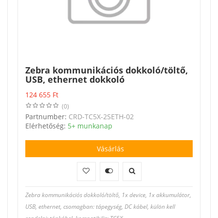
Zebra kommunikációs dokkoló/töltő,
USB, ethernet dokkoló
124 655
Ft
(0)
Partnumber:
CRD-TC5X-2SETH-02
Elérhetőség:
5+ munkanap
Vásárlás
Zebra kommunikációs dokkoló/töltő, 1x device, 1x akkumulátor,
USB, ethernet, csomagban: tápegység, DC kábel, külön kell