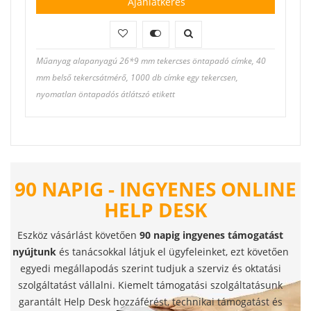
Ajánlatkérés
Műanyag alapanyagú 26*9 mm tekercses öntapadó címke, 40
mm belső tekercsátmérő, 1000 db címke egy tekercsen,
nyomatlan öntapadós átlátszó etikett
90 NAPIG - INGYENES ONLINE
HELP DESK
Eszköz vásárlást követően
90 napig ingyenes támogatást
nyújtunk
és tanácsokkal látjuk el ügyfeleinket, ezt követően
egyedi megállapodás szerint tudjuk a szerviz és oktatási
szolgáltatást vállalni. Kiemelt támogatási szolgáltatásunk
garantált Help Desk hozzáférést, technikai támogatást és