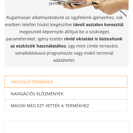
javítási biztosít.
Rugalmasan alkalmazkodunk az ügyfeleink igényeihez, sok
esetben telefon hívást kiegészítve
távoli asztalon keresztül
,
megosztott képernyőn állítjuk be a szükséges
paramétereket. Igény esetén
rövid oktatást is biztosítunk
az eszközök használatához
, úgy mint címke tervezést,
vonalkódolvasó programozás vagy mobil terminál
adatátvitel.
HASONLÓ TERMÉKEK
NAVIGÁCIÓS ELŐZMÉNYEK
MÁSOK MÉG EZT VETTÉK A TERMÉKHEZ