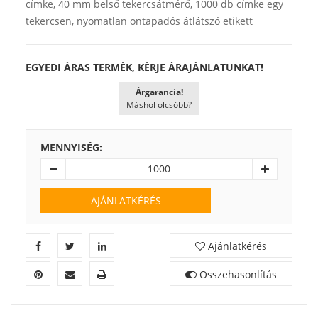
címke, 40 mm belső tekercsátmérő, 1000 db címke egy
tekercsen, nyomatlan öntapadós átlátszó etikett
EGYEDI ÁRAS TERMÉK, KÉRJE ÁRAJÁNLATUNKAT!
Árgarancia!
Máshol olcsóbb?
MENNYISÉG:
AJÁNLATKÉRÉS
Ajánlatkérés
Összehasonlítás