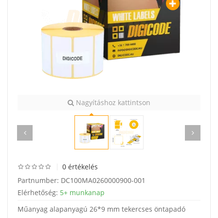
Nagyításhoz kattintson
0 értékelés
Partnumber:
DC100MA0260000900-001
Elérhetőség:
5+ munkanap
Műanyag alapanyagú 26*9 mm tekercses öntapadó