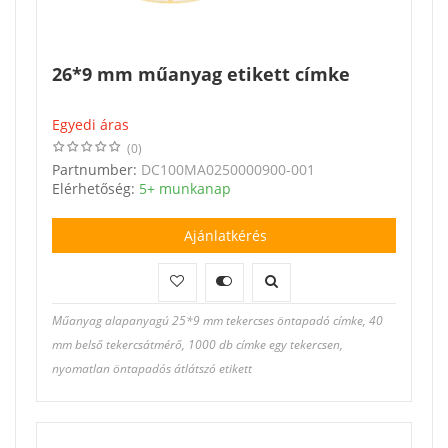
26*9 mm műanyag etikett címke
Egyedi áras
(0)
Partnumber:
DC100MA0250000900-001
Elérhetőség:
5+ munkanap
Ajánlatkérés
Műanyag alapanyagú 25*9 mm tekercses öntapadó címke, 40
mm belső tekercsátmérő, 1000 db címke egy tekercsen,
nyomatlan öntapadós átlátszó etikett