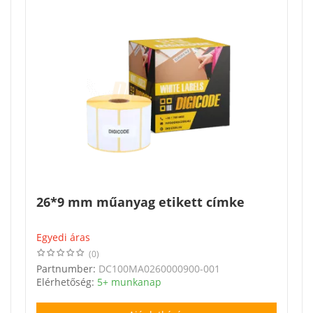
26*9 mm műanyag etikett címke
Egyedi áras
(0)
Partnumber:
DC100MA0260000900-001
Elérhetőség:
5+ munkanap