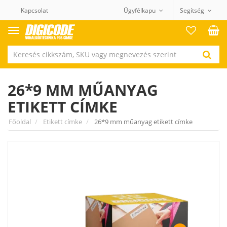
Kapcsolat
Ügyfélkapu
Segítség
Termék
kategóriák
26*9 MM MŰANYAG
ETIKETT CÍMKE
Főoldal
Etikett címke
26*9 mm műanyag etikett címke