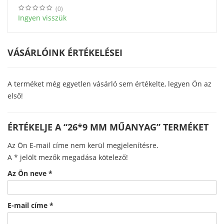
(0)
Ingyen visszük
VÁSÁRLÓINK ÉRTÉKELÉSEI
A terméket még egyetlen vásárló sem értékelte, legyen Ön az
első!
ÉRTÉKELJE A “26*9 MM MŰANYAG” TERMÉKET
Az Ön E-mail címe nem kerül megjelenítésre.
A
*
jelölt mezők megadása kötelező!
Az Ön neve
*
E-mail címe
*