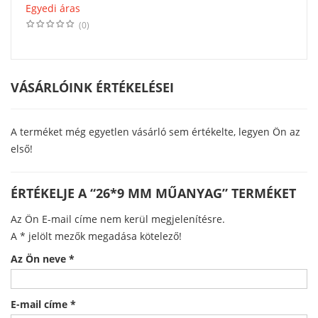
Egyedi áras
(0)
VÁSÁRLÓINK ÉRTÉKELÉSEI
A terméket még egyetlen vásárló sem értékelte, legyen Ön az
első!
ÉRTÉKELJE A “26*9 MM MŰANYAG” TERMÉKET
Az Ön E-mail címe nem kerül megjelenítésre.
A
*
jelölt mezők megadása kötelező!
Az Ön neve
*
E-mail címe
*