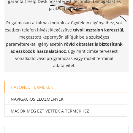
garantált Help Desk hozzáférést, technikai támogatást és
javítási biztosít.
Rugalmasan alkalmazkodunk az ügyfeleink igényeihez, sok
esetben telefon hívást kiegészítve
távoli asztalon keresztül
,
megosztott képernyőn állítjuk be a szükséges
paramétereket. Igény esetén
rövid oktatást is biztosítunk
az eszközök használatához
, úgy mint címke tervezést,
vonalkódolvasó programozás vagy mobil terminál
adatátvitel.
HASONLÓ TERMÉKEK
NAVIGÁCIÓS ELŐZMÉNYEK
MÁSOK MÉG EZT VETTÉK A TERMÉKHEZ