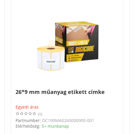
26*9 mm műanyag etikett címke
Egyedi áras
(0)
Partnumber:
DC100MA0260000900-001
Elérhetőség:
5+ munkanap