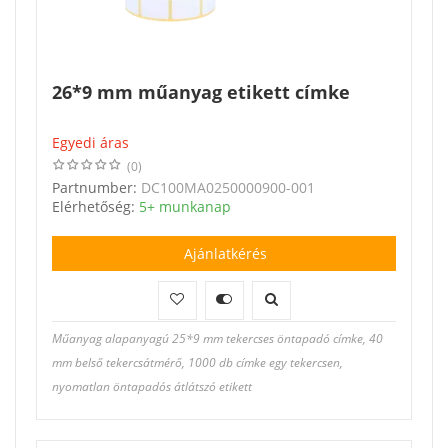
26*9 mm műanyag etikett címke
Egyedi áras
(0)
Partnumber:
DC100MA0250000900-001
Elérhetőség:
5+ munkanap
Ajánlatkérés
Műanyag alapanyagú 25*9 mm tekercses öntapadó címke, 40
mm belső tekercsátmérő, 1000 db címke egy tekercsen,
nyomatlan öntapadós átlátszó etikett