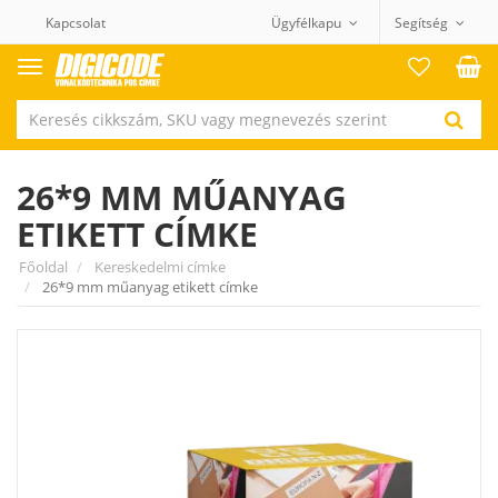
Kapcsolat
Ügyfélkapu
Segítség
Termék
kategóriák
26*9 MM MŰANYAG
ETIKETT CÍMKE
Főoldal
Kereskedelmi címke
26*9 mm műanyag etikett címke