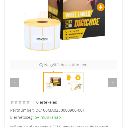
Nagyításhoz kattintson
0 értékelés
Partnumber:
DC100MA0250000900-001
Elérhetőség:
5+ munkanap
Műanyag alapanyagú 25*9 mm tekercses öntapadó