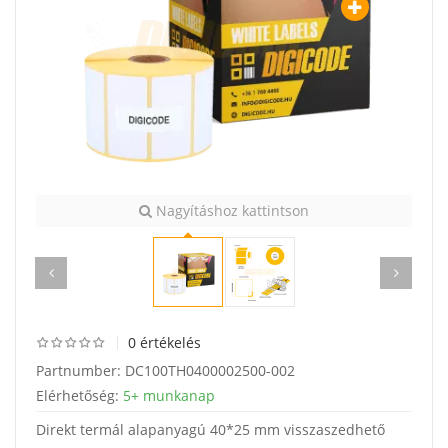
Nagyításhoz kattintson
0 értékelés
Partnumber:
DC100TH0400002500-002
Elérhetőség:
5+ munkanap
Direkt termál alapanyagú 40*25 mm visszaszedhető