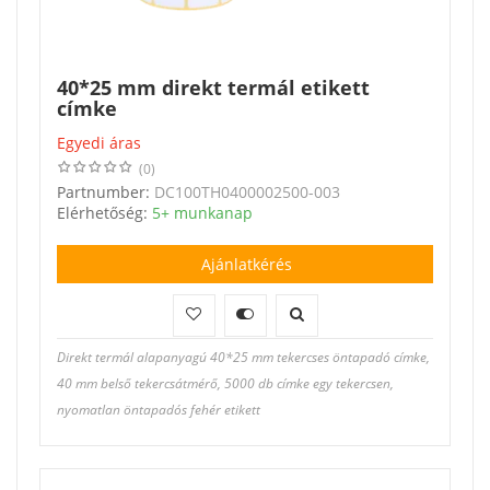
40*25 mm direkt termál etikett
címke
Egyedi áras
(0)
Partnumber:
DC100TH0400002500-003
Elérhetőség:
5+ munkanap
Ajánlatkérés
Direkt termál alapanyagú 40*25 mm tekercses öntapadó címke,
40 mm belső tekercsátmérő, 5000 db címke egy tekercsen,
nyomatlan öntapadós fehér etikett