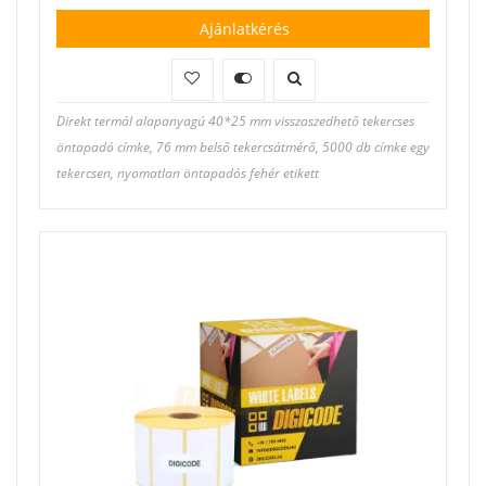
Ajánlatkérés
Direkt termál alapanyagú 40*25 mm visszaszedhető tekercses
öntapadó címke, 76 mm belső tekercsátmérő, 5000 db címke egy
tekercsen, nyomatlan öntapadós fehér etikett