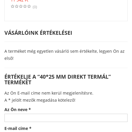
(0)
VÁSÁRLÓINK ÉRTÉKELÉSEI
A terméket még egyetlen vásárló sem értékelte, legyen Ön az
első!
ÉRTÉKELJE A “40*25 MM DIREKT TERMÁL”
TERMÉKET
Az Ön E-mail címe nem kerül megjelenítésre.
A
*
jelölt mezők megadása kötelező!
Az Ön neve
*
E-mail címe
*