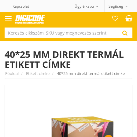
Kapcsolat
Ügyfélkapu
Segítség
Termék
kategóriák
40*25 MM DIREKT TERMÁL
ETIKETT CÍMKE
Főoldal
Etikett címke
40*25 mm direkt termál etikett címke