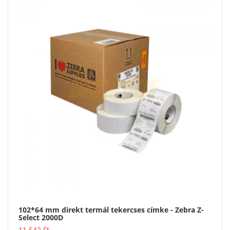
102*64 mm direkt termál tekercses címke - Zebra Z-
Select 2000D
Vásárlás
11 542
Ft