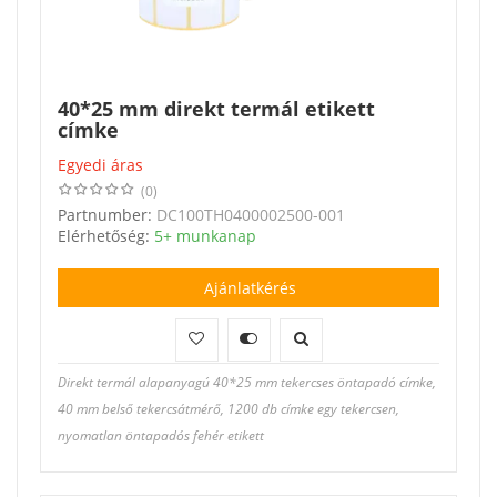
40*25 mm direkt termál etikett
címke
Egyedi áras
(0)
Partnumber:
DC100TH0400002500-001
Elérhetőség:
5+ munkanap
Ajánlatkérés
Direkt termál alapanyagú 40*25 mm tekercses öntapadó címke,
40 mm belső tekercsátmérő, 1200 db címke egy tekercsen,
nyomatlan öntapadós fehér etikett