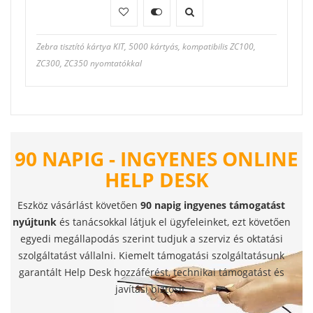
Zebra tisztító kártya KIT, 5000 kártyás, kompatibilis ZC100,
ZC300, ZC350 nyomtatókkal
90 NAPIG - INGYENES ONLINE
HELP DESK
Eszköz vásárlást követően
90 napig ingyenes támogatást
nyújtunk
és tanácsokkal látjuk el ügyfeleinket, ezt követően
egyedi megállapodás szerint tudjuk a szerviz és oktatási
szolgáltatást vállalni. Kiemelt támogatási szolgáltatásunk
garantált Help Desk hozzáférést, technikai támogatást és
javítási biztosít.