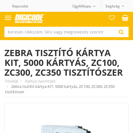
Kapcsolat
Ügyfélkapu
Segítség
Termék
kategóriák
ZEBRA TISZTÍTÓ KÁRTYA
KIT, 5000 KÁRTYÁS, ZC100,
ZC300, ZC350 TISZTÍTÓSZER
Főoldal
Kártya nyomtató
Zebra tisztító kártya KIT, 5000 kártyás, ZC100, ZC300, ZC350
tisztítószer