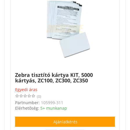
Zebra tisztító kártya KIT, 5000
kártyás, ZC100, ZC300, ZC350
tisztítószer
Egyedi áras
(0)
Partnumber:
105999-311
Elérhetőség:
5+ munkanap
Ajánlatkérés