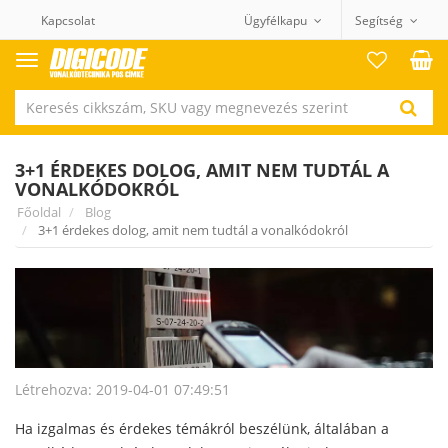
Kapcsolat
Ügyfélkapu
Segítség
Termék
kategóriák
3+1 ÉRDEKES DOLOG, AMIT NEM TUDTÁL A
VONALKÓDOKRÓL
Főoldal
Blog
3+1 érdekes dolog, amit nem tudtál a vonalkódokról
Létrehozva: 2019-04-01 07:49:51
Ha izgalmas és érdekes témákról beszélünk, általában a