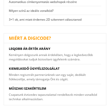
Automatikus címkenyomtatás webshopok részére
Milyen színű az ideális vonalkód?
3+1 ok, ami miatt érdemes 2D szkennert választanod
MIÉRT A DIGICODE?
LEGJOBB ÁR-ÉRTÉK ARÁNY
Keményen dolgozunk annak érdekében, hogy a legkedvezőbb
megoldásokat tudjuk biztosítani ügyfeleink számára.
KIEMELKEDŐ ÜGYFÉLSZOLGÁLAT
Minden regisztrált partnerünknek van egy saját, dedikált
fiókkezelője, amely támogatja Önt és cégét.
MŰSZAKI SZAKÉRTELEM
Csapatunk évtizedes tapasztalattal rendelkezik minden vonalkód
technikai alkalmazásban.