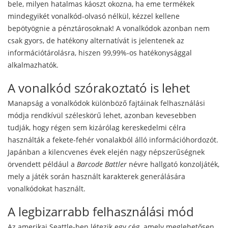
bele, milyen hatalmas káoszt okozna, ha eme termékek
mindegyikét vonalkód-olvasó nélkül, kézzel kellene
bepötyögnie a pénztárosoknak! A vonalkódok azonban nem
csak gyors, de hatékony alternatívát is jelentenek az
információtárolásra, hiszen 99,99%-os hatékonysággal
alkalmazhatók.
A vonalkód szórakoztató is lehet
Manapság a vonalkódok különböző fajtáinak felhasználási
módja rendkívül széleskörű lehet, azonban kevesebben
tudják, hogy régen sem kizárólag kereskedelmi célra
használták a fekete-fehér vonalakból álló információhordozót.
Japánban a kilencvenes évek elején nagy népszerűségnek
örvendett például a
Barcode Battler
névre hallgató konzoljáték,
mely a játék során használt karakterek generálására
vonalkódokat használt.
A legbizarrabb felhasználási mód
Az amerikai Seattle-ben létezik egy cég, amely meglehetősen