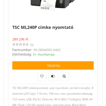
TSC ML240P címke nyomtató
289 296
Ft
(0)
Partnumber:
99-080A005-0402
Elérhetőség:
5+ munkanap
Vásárlás
TSC ML240P címkenyomtató, ipari nyomtató, termál transzfer, 8
dots/mm (203 dpi), 118 mm, 108 mm, max nyomtatási sebesség:
152 mm/s, USB, RS232, Ethernet, Wi-Fi (802.11a/b/g/n), RAM: 64
MB, Flash: 128 GB, kijelző (szín), real time clock, Black Mark