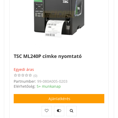
TSC ML240P címke nyomtató
Egyedi áras
(0)
Partnumber:
99-080A005-0203
Elérhetőség:
5+ munkanap
Ajánlatkérés