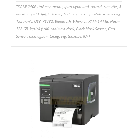
TSC ML240P címkenyomtató, ipari nyomtató, termál transzfer, 8
dots/mm (203 dpi), 118 mm, 108 mm, max nyomtatási sebesség:
152 mm/s, USB, RS232, Bluetooth, Ethernet, RAM: 64 MB, Flash:
128 GB, kijelző (szín), real time clock, Black Mark Sensor, Gap
Sensor, csomagban: tápegység, tápkábel (UK)