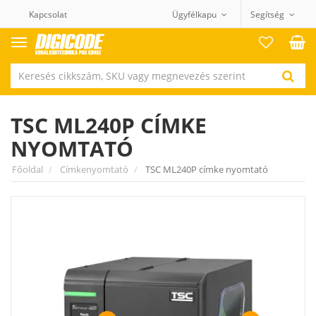
Kapcsolat
Ügyfélkapu
Segítség
Termék
kategóriák
TSC ML240P CÍMKE
NYOMTATÓ
Főoldal
Címkenyomtató
TSC ML240P címke nyomtató