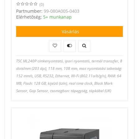
(0)
Partnumber:
99-080A005-0403
Elérhetőség:
5+ munkanap
Vásárlás
TSC ML240P címkenyomtató, ipari nyomtató, termál transzfer, 8
dots/mm (203 dpi), 118 mm, 108 mm, max nyomtatási sebesség:
152 mm/s, USB, RS232, Ethernet, Wi-Fi (802.11a/b/g/n), RAM: 64
MB, Flash: 128 GB, kijelző (szín), real time clock, Black Mark
Sensor, Gap Sensor, csomagban: tápegység, tápkábel (UK)