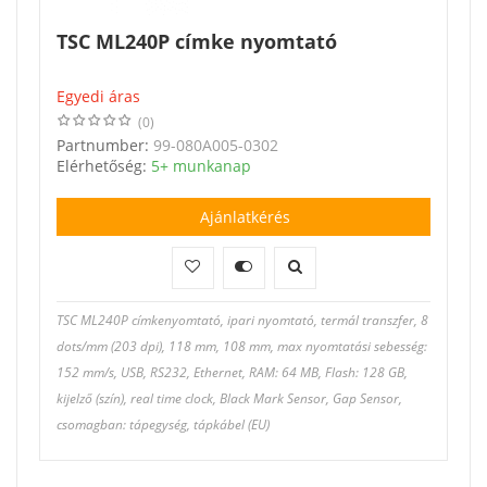
TSC ML240P címke nyomtató
Egyedi áras
(0)
Partnumber:
99-080A005-0302
Elérhetőség:
5+ munkanap
Ajánlatkérés
TSC ML240P címkenyomtató, ipari nyomtató, termál transzfer, 8
dots/mm (203 dpi), 118 mm, 108 mm, max nyomtatási sebesség:
152 mm/s, USB, RS232, Ethernet, RAM: 64 MB, Flash: 128 GB,
kijelző (szín), real time clock, Black Mark Sensor, Gap Sensor,
csomagban: tápegység, tápkábel (EU)