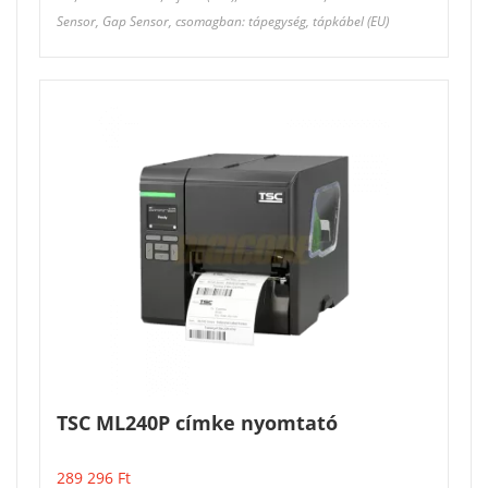
Sensor, Gap Sensor, csomagban: tápegység, tápkábel (EU)
TSC ML240P címke nyomtató
289 296
Ft