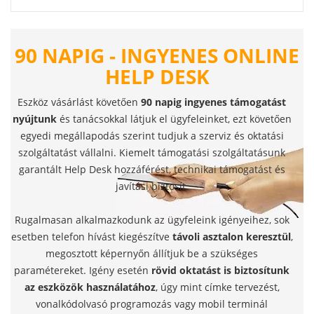
90 NAPIG - INGYENES ONLINE
HELP DESK
Eszköz vásárlást követően
90 napig ingyenes támogatást
nyújtunk
és tanácsokkal látjuk el ügyfeleinket, ezt követően
egyedi megállapodás szerint tudjuk a szerviz és oktatási
szolgáltatást vállalni. Kiemelt támogatási szolgáltatásunk
garantált Help Desk hozzáférést, technikai támogatást és
javítási biztosít.
Rugalmasan alkalmazkodunk az ügyfeleink igényeihez, sok
esetben telefon hívást kiegészítve
távoli asztalon keresztül
,
megosztott képernyőn állítjuk be a szükséges
paramétereket. Igény esetén
rövid oktatást is biztosítunk
az eszközök használatához
, úgy mint címke tervezést,
vonalkódolvasó programozás vagy mobil terminál