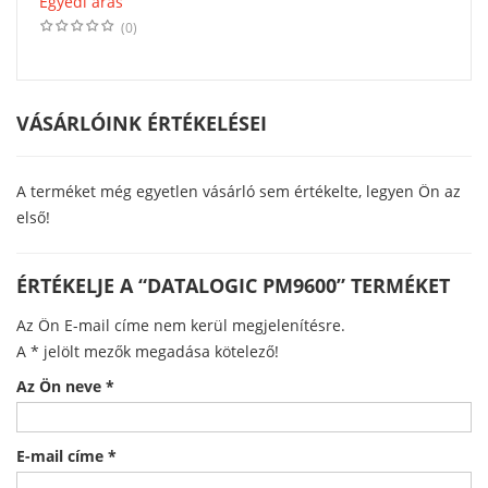
Egyedi áras
(0)
VÁSÁRLÓINK ÉRTÉKELÉSEI
A terméket még egyetlen vásárló sem értékelte, legyen Ön az
első!
ÉRTÉKELJE A “DATALOGIC PM9600” TERMÉKET
Az Ön E-mail címe nem kerül megjelenítésre.
A
*
jelölt mezők megadása kötelező!
Az Ön neve
*
E-mail címe
*