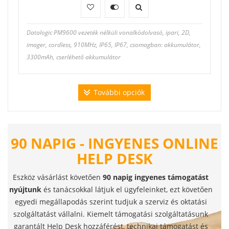
Datalogic PM9600 vezeték nélküli vonalkódolvasó, ipari, 2D,
imager, cordless, 910MHz, IP65, IP67, csomagban: akkumulátor,
3300mAh, cserléhető akkumulátor
További opciók
90 NAPIG - INGYENES ONLINE
HELP DESK
Eszköz vásárlást követően
90 napig ingyenes támogatást
nyújtunk
és tanácsokkal látjuk el ügyfeleinket, ezt követően
egyedi megállapodás szerint tudjuk a szerviz és oktatási
szolgáltatást vállalni. Kiemelt támogatási szolgáltatásunk
garantált Help Desk hozzáférést, technikai támogatást és