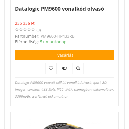
Datalogic PM9600 vonalkód olvasó
235 336
Ft
(0)
Partnumber:
PM9600-HP433RB
Elérhetőség:
5+ munkanap
Vásárlás
Datalogic PM9600 vezeték nélküli vonalkódolvasó, ipari, 2D,
imager, cordless, 433 MHz, IP65, IP67, csomagban: akkumulátor,
3300mAh, cserléhető akkumulátor