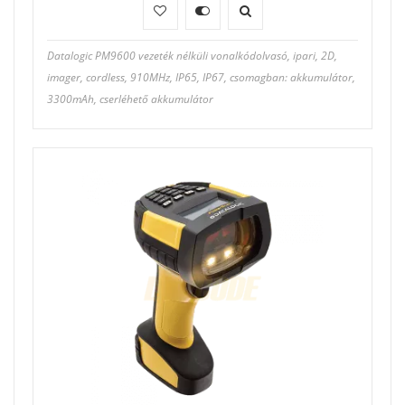
Datalogic PM9600 vezeték nélküli vonalkódolvasó, ipari, 2D,
imager, cordless, 910MHz, IP65, IP67, csomagban: akkumulátor,
3300mAh, cserléhető akkumulátor