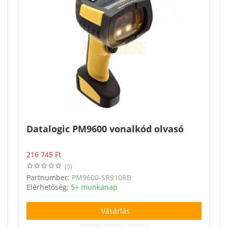
Datalogic PM9600 vonalkód olvasó
216 745
Ft
(0)
Partnumber:
PM9600-SR910RB
Elérhetőség:
5+ munkanap
Vásárlás