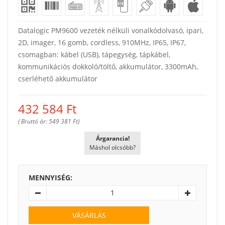
Datalogic PM9600 vezeték nélküli vonalkódolvasó, ipari,
2D, imager, 16 gomb, cordless, 910MHz, IP65, IP67,
csomagban: kábel (USB), tápegység, tápkábel,
kommunikációs dokkoló/töltő, akkumulátor, 3300mAh,
cserléhető akkumulátor
432 584
Ft
( Bruttó ár: 549 381 Ft)
Árgarancia!
Máshol olcsóbb?
MENNYISÉG:
VÁSÁRLÁS