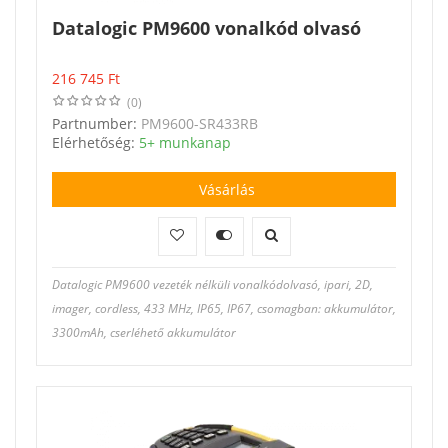
Datalogic PM9600 vonalkód olvasó
216 745
Ft
(0)
Partnumber:
PM9600-SR433RB
Elérhetőség:
5+ munkanap
Vásárlás
Datalogic PM9600 vezeték nélküli vonalkódolvasó, ipari, 2D,
imager, cordless, 433 MHz, IP65, IP67, csomagban: akkumulátor,
3300mAh, cserléhető akkumulátor