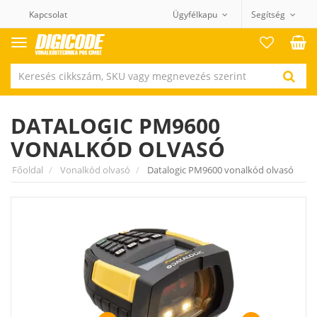
Kapcsolat
Ügyfélkapu
Segítség
Termék
kategóriák
DATALOGIC PM9600
VONALKÓD OLVASÓ
Főoldal
Vonalkód olvasó
Datalogic PM9600 vonalkód olvasó