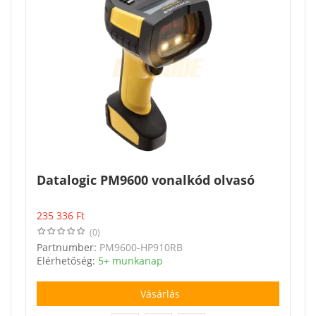
Datalogic PM9600 vonalkód olvasó
235 336
Ft
(0)
Partnumber:
PM9600-HP910RB
Elérhetőség:
5+ munkanap
Vásárlás