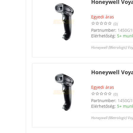
Honeywell Voya
Egyedi áras
(0)
Partnumber:
1450G1
Elérhetőség:
5+ mun
Honeywell (Metrologic) Vo
Honeywell Voya
Egyedi áras
(0)
Partnumber:
1450G1
Elérhetőség:
5+ mun
Honeywell (Metrologic) Vo