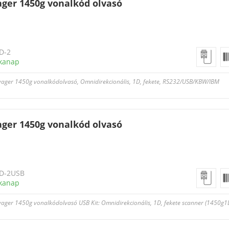
ger 1450g vonalkód olvasó
D-2
kanap
yager 1450g vonalkódolvasó, Omnidirekcionális, 1D, fekete, RS232/USB/KBW/IBM
ger 1450g vonalkód olvasó
D-2USB
kanap
yager 1450g vonalkódolvasó USB Kit: Omnidirekcionális, 1D, fekete scanner (1450g1