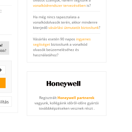
olvasót szállítjuk, hanem segítünk a
vonalkódrendszer tervezésében
is?
:
Ha még nincs tapasztalata a
vonalkódolvasók terén, akkor mindenre
kiterjedő
vásárlási útmutatót biztosítunk
?
Vásárlás esetén 90 napos
ingyenes
segítséget
biztosítunk a vonalkód
a!
olvasók beüzemeléséhez és
óbb?
használatához?
Regisztrált
Honeywell partnerek
ítás
vagyunk, kollégáink időről-időre gyártói
továbbképzéseken vesznek részt .