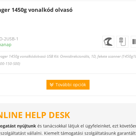
ger 1450g vonalkód olvasó
D-2USB-1
kanap
ager 1450g vonalkódolvasó USB Kit: Omnidirekcionális, 1D, fekete scanner (1450g1D-
500-150-S00)
További opciók
NLINE HELP DESK
mogatást nyújtunk
és tanácsokkal látjuk el ügyfeleinket, ezt követő
szolgáltatást vállalni. Kiemelt támogatási szolgáltatásunk garantál