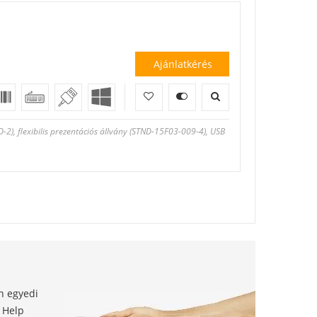
Ajánlatkérés
2), flexibilis prezentációs állvány (STND-15F03-009-4), USB
en egyedi
t Help