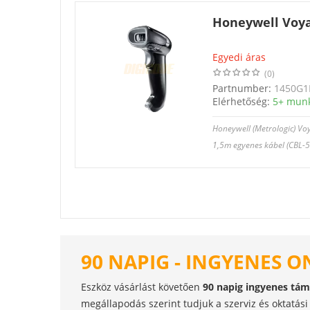
Honeywell Voya
Egyedi áras
(0)
Partnumber:
1450G1
Elérhetőség:
5+ mun
Honeywell (Metrologic) Voy
1,5m egyenes kábel (CBL-
90 NAPIG - INGYENES O
Eszköz vásárlást követően
90 napig ingyenes tá
megállapodás szerint tudjuk a szerviz és oktatási 