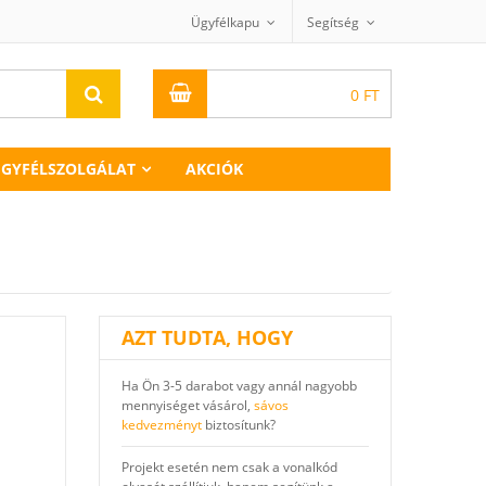
Ügyfélkapu
Segítség
0
FT
GYFÉLSZOLGÁLAT
AKCIÓK
AZT TUDTA, HOGY
Ha Ön 3-5 darabot vagy annál nagyobb
mennyiséget vásárol,
sávos
kedvezményt
biztosítunk?
Projekt esetén nem csak a vonalkód