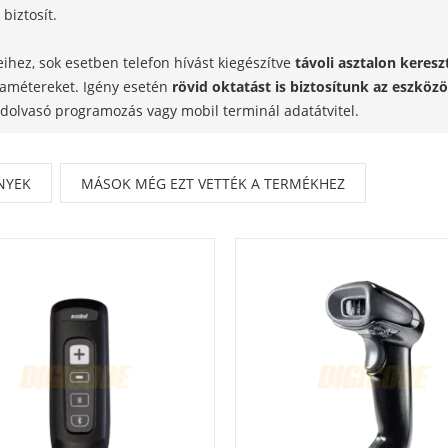
biztosít.
hez, sok esetben telefon hívást kiegészítve
távoli asztalon keresz
ramétereket. Igény esetén
rövid oktatást is biztosítunk az eszköz
ódolvasó programozás vagy mobil terminál adatátvitel.
NYEK
MÁSOK MÉG EZT VETTÉK A TERMÉKHEZ