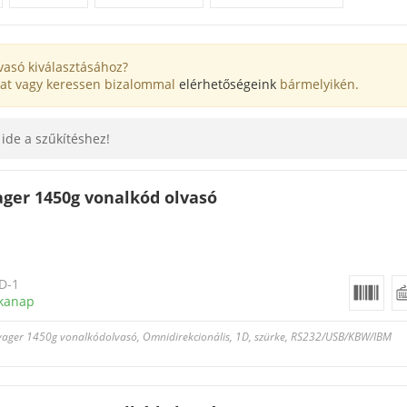
vasó kiválasztásához?
at vagy keressen bizalommal
elérhetőségeink
bármelyikén.
 ide a szűkítéshez!
ger 1450g vonalkód olvasó
D-1
kanap
oyager 1450g vonalkódolvasó, Omnidirekcionális, 1D, szürke, RS232/USB/KBW/IBM