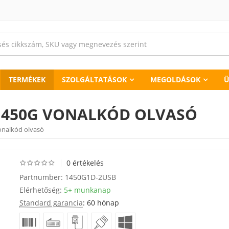
TERMÉKEK
SZOLGÁLTATÁSOK
MEGOLDÁSOK
Ü
1450G VONALKÓD OLVASÓ
onalkód olvasó
0 értékelés
Partnumber:
1450G1D-2USB
Elérhetőség:
5+ munkanap
Standard garancia
: 60 hónap