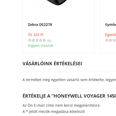
Zebra DS2278
Symbo
Vásárlás
55 320
Ft
Egyedi
(0)
Ingyen visszük
VÁSÁRLÓINK ÉRTÉKELÉSEI
A terméket még egyetlen vásárló sem értékelte, legye
ÉRTÉKELJE A “HONEYWELL VOYAGER 145
Az Ön E-mail címe nem kerül megjelenítésre.
A
*
jelölt mezők megadása kötelező!