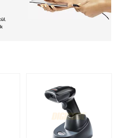
tül
,
ök