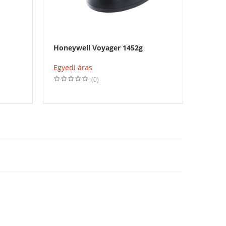
Honeywell Voyager 1452g
Datal
Egyedi áras
Egyedi
(0)