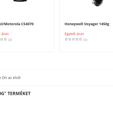
l/Motorola CS4070
Honeywell Voyager 1450g
 áras
Egyedi áras
(0)
(0)
n Ön az első!
0G” TERMÉKET