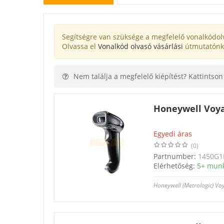
Segítségre van szüksége a megfelelő vonalkódol
Olvassa el
Vonalkód olvasó vásárlási
útmutatónk
Nem találja a megfelelő kiépítést? Kattintson
Honeywell Voya
Egyedi áras
(0)
Partnumber:
1450G1
Elérhetőség:
5+ mun
Honeywell (Metrologic) V