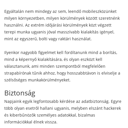
Egyáltalán nem mindegy az sem, leendő mobileszközünket
milyen környezetben, milyen körülmények között szeretnénk
használni. Az extrém időjárási körülmények közt végzett
terepi munka ugyanis jóval masszívabb kialakítás igényel,
mint az egyszerű, bolti vagy raktári használat.
Ilyenkor nagyobb figyelmet kell fordítanunk mind a borítás,
mind a képernyő kialakítására, és olyan eszközt kell
választanunk, ami minden szempontból megfelelően
strapabírónak tűnik ahhoz, hogy hosszabbtávon is elviselje a
szélsőséges munkakörülményeket.
Biztonság
Napjaink egyik legfontosabb kérdése az adatbiztonság. Egyre
több olyan esetről hallani ugyanis, melyben elszánt hackerek
és kiberbűnözők személyes adatokkal, bizalmas
információkkal élnek vissza.