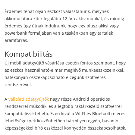
Érdemes tehát olyan eszközt választanunk, melynek
akkumulátora kibír legalább 12 óra aktív munkát, és mindig
érdemes úgy útnak indulnunk, hogy egy plusz akksi vagy
powerbank formájában van a táskánkban egy tartalék
áramforrás.
Kompatibilitás
Új mobil adatgyűjtő vásárlása esetén fontos szempont, hogy
az eszköz használható-e már meglévő munkaeszközeinkkel,
hatékonyan összekapcsolható-e cégünk szoftveres
rendszerével.
A
vállalati adatgyűjtők
nagy része Android operációs
rendszerrel működik, és a legtöbb raktárkezelő szoftverrel
kompatibilissé tehető. Ezen kívül a WI-FI és Bluetooth elérési
lehetőségeknek köszönhetően bármilyen egyéb, hasonló
képességekkel bíró eszközzel könnyedén összekapcsolhatók.