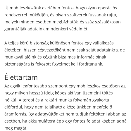
Új mobileszközünk esetében fontos, hogy olyan operációs
rendszerrel működjön, és olyan szoftverek fussanak rajta,
melyek minden esetben megbízhatók, és száz százalékosan
garantálják adataink mindenkori védelmét.
A teljes körű biztonság különösen fontos egy vállalkozás
életében, hiszen cégvezetőként nem csak saját adatainkra, de
munkavállalóink és cégünk bizalmas információinak
biztonságára is fokozott figyelmet kell fordítanunk.
Élettartam
Az egyik legfontosabb szempont egy mobileszköz esetében az,
hogy milyen hosszú ideig képes aktívan üzemelni töltés
nélkül. A terepi és a raktári munka folyamán gyakorta
előfordul, hogy nem található a közelünkben megfelelő
áramforrás, így adatgyűjtőnket nem tudjuk feltölteni abban az
esetben, ha akkumulátora épp egy fontos feladat közben adná
meg magát.