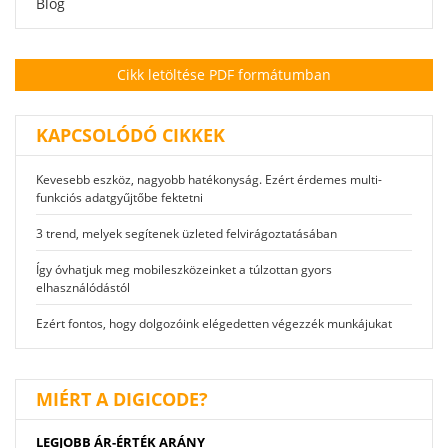
Blog
Cikk letöltése PDF formátumban
KAPCSOLÓDÓ CIKKEK
Kevesebb eszköz, nagyobb hatékonyság. Ezért érdemes multi-
funkciós adatgyűjtőbe fektetni
3 trend, melyek segítenek üzleted felvirágoztatásában
Így óvhatjuk meg mobileszközeinket a túlzottan gyors
elhasználódástól
Ezért fontos, hogy dolgozóink elégedetten végezzék munkájukat
MIÉRT A DIGICODE?
LEGJOBB ÁR-ÉRTÉK ARÁNY