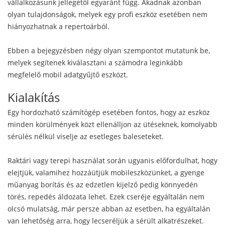
vállalkozásunk jellegétől egyaránt függ. Akadnak azonban
olyan tulajdonságok, melyek egy profi eszköz esetében nem
hiányozhatnak a repertoárból.
Ebben a bejegyzésben négy olyan szempontot mutatunk be,
melyek segítenek kiválasztani a számodra leginkább
megfelelő mobil adatgyűjtő eszközt.
Kialakítás
Egy hordozható számítógép esetében fontos, hogy az eszköz
minden körülmények közt ellenálljon az ütéseknek, komolyabb
sérülés nélkül viselje az esetleges baleseteket.
Raktári vagy terepi használat során ugyanis előfordulhat, hogy
elejtjük, valamihez hozzáütjük mobileszközünket, a gyenge
műanyag borítás és az edzetlen kijelző pedig könnyedén
törés, repedés áldozata lehet. Ezek cseréje egyáltalán nem
olcsó mulatság, már persze abban az esetben, ha egyáltalán
van lehetőség arra, hogy lecseréljük a sérült alkatrészeket.