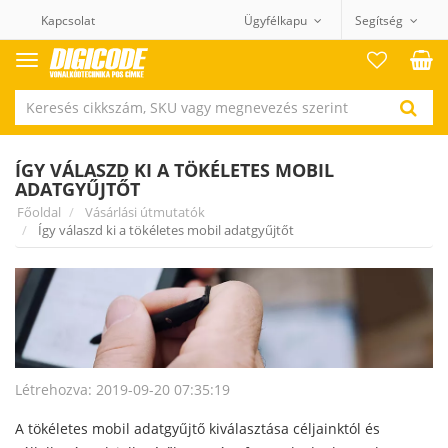
Kapcsolat
Ügyfélkapu
Segítség
Termék
kategóriák
ÍGY VÁLASZD KI A TÖKÉLETES MOBIL
ADATGYŰJTŐT
Főoldal
Vásárlási útmutatók
Így válaszd ki a tökéletes mobil adatgyűjtőt
Létrehozva: 2019-09-20 07:35:19
A tökéletes mobil adatgyűjtő kiválasztása céljainktól és