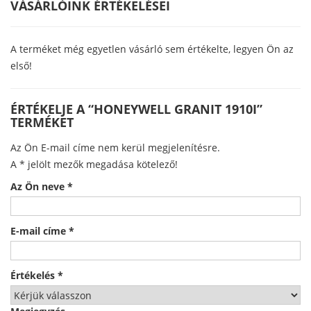
VÁSÁRLÓINK ÉRTÉKELÉSEI
A terméket még egyetlen vásárló sem értékelte, legyen Ön az
első!
ÉRTÉKELJE A “HONEYWELL GRANIT 1910I”
TERMÉKET
Az Ön E-mail címe nem kerül megjelenítésre.
A
*
jelölt mezők megadása kötelező!
Az Ön neve
*
E-mail címe
*
Értékelés
*