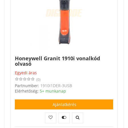
Honeywell Granit 1910i vonalkód
olvasó
Egyedi áras
(0)
Partnumber:
1910I1DER-3USB
Elérhetőség:
5+ munkanap
Ajánlatkérés