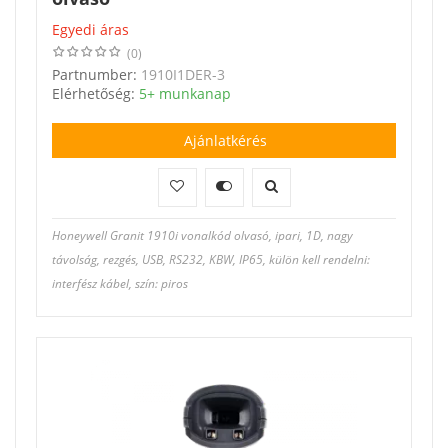
Egyedi áras
(0)
Partnumber:
1910I1DER-3
Elérhetőség:
5+ munkanap
Ajánlatkérés
Honeywell Granit 1910i vonalkód olvasó, ipari, 1D, nagy
távolság, rezgés, USB, RS232, KBW, IP65, külön kell rendelni:
interfész kábel, szín: piros