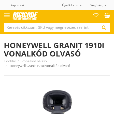
Kapcsolat
Ügyfélkapu
Segítség
Termék
kategóriák
HONEYWELL GRANIT 1910I
VONALKÓD OLVASÓ
Főoldal
Vonalkód olvasó
Honeywell Granit 1910i vonalkód olvasó