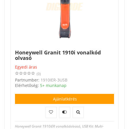
Honeywell Granit 1910i vonalkód
olvasó
Egyedi áras
(0)
Partnumber:
1910IER-3USB
Elérhetőség:
5+ munkanap
Ajánlatkérés
Honeywell Granit 1910iER vonalkódolvasó, USB Kit: Multi-