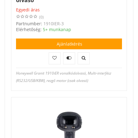
olvasó
Egyedi áras
(0)
Partnumber:
1910IER-3
Elérhetőség:
5+ munkanap
Ajánlatkérés
Honeywell Granit 1910iER vonalkódolvasó, Multi-interfész
(RS232/USB/KBW), rezgő motor (csak olvasó)