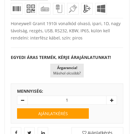
Honeywell Granit 1910i vonalkód olvasó, ipari, 1D, nagy
távolság, rezgés, USB, RS232, KBW, IP65, külön kell
rendelni: interfész kábel, szín: piros
EGYEDI ÁRAS TERMÉK, KÉRJE ÁRAJÁNLATUNKAT!
Árgarancia!
Máshol olcsóbb?
MENNYISÉG:
AJÁNLATKÉRÉS
Ajánlatkérés