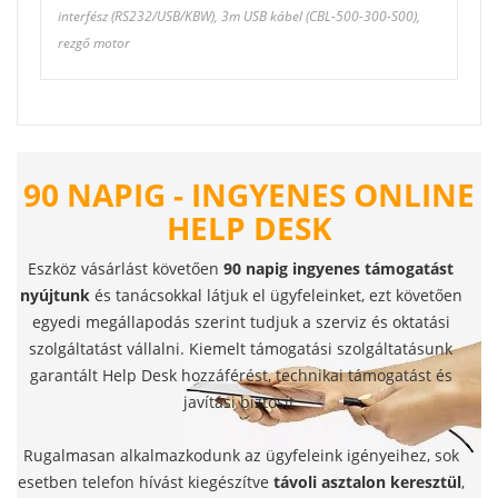
interfész (RS232/USB/KBW), 3m USB kábel (CBL-500-300-S00),
rezgő motor
90 NAPIG - INGYENES ONLINE
HELP DESK
Eszköz vásárlást követően
90 napig ingyenes támogatást
nyújtunk
és tanácsokkal látjuk el ügyfeleinket, ezt követően
egyedi megállapodás szerint tudjuk a szerviz és oktatási
szolgáltatást vállalni. Kiemelt támogatási szolgáltatásunk
garantált Help Desk hozzáférést, technikai támogatást és
javítási biztosít.
Rugalmasan alkalmazkodunk az ügyfeleink igényeihez, sok
esetben telefon hívást kiegészítve
távoli asztalon keresztül
,