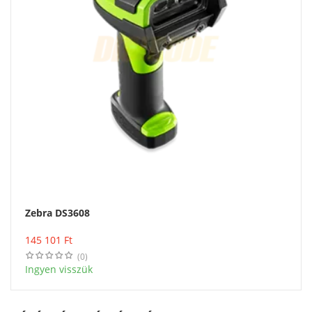
Zebra DS3608
Vásárlás
145 101
Ft
(0)
Ingyen visszük