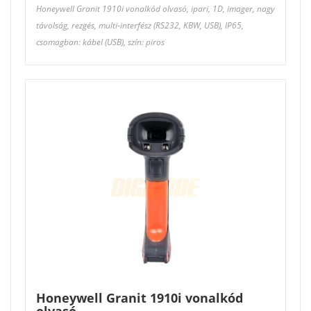
Honeywell Granit 1910i vonalkód olvasó, ipari, 1D, imager, nagy
távolság, rezgés, multi-interfész (RS232, KBW, USB), IP65,
csomagban: kábel (USB), szín: piros
Honeywell Granit 1910i vonalkód