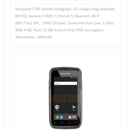
Honeywell CT60 vállalati adatgyűjtő, 2D, imager (nagy felbontás,
N6703), Kamera (13MP), 11,9cm (4,7), Bluetooth, Wi-Fi
(802.11ac), NFC, 1280x720 pixel, Qualcomm Octa Core, 2.2GHz,
RAM: 4 GB, Flash: 32 GB, Android (9.0), IP68, csomagban:
akkumulátor, 4000mAh