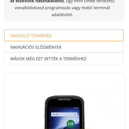
az eszközök használatához
, úgy mint címke tervezést,
vonalkódolvasó programozás vagy mobil terminál
adatátvitel.
HASONLÓ TERMÉKEK
NAVIGÁCIÓS ELŐZMÉNYEK
MÁSOK MÉG EZT VETTÉK A TERMÉKHEZ