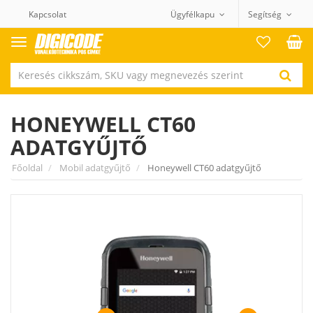
Kapcsolat
Ügyfélkapu
Segítség
Termék
kategóriák
HONEYWELL CT60
ADATGYŰJTŐ
Főoldal
Mobil adatgyűjtő
Honeywell CT60 adatgyűjtő