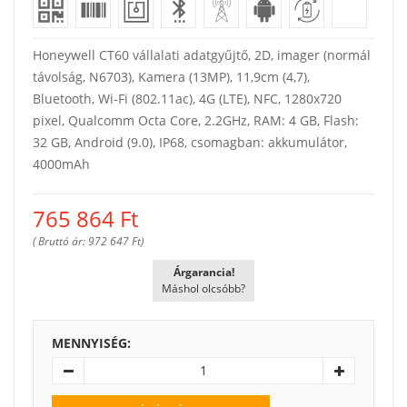
Honeywell CT60 vállalati adatgyűjtő, 2D, imager (normál
távolság, N6703), Kamera (13MP), 11,9cm (4,7),
Bluetooth, Wi-Fi (802.11ac), 4G (LTE), NFC, 1280x720
pixel, Qualcomm Octa Core, 2.2GHz, RAM: 4 GB, Flash:
32 GB, Android (9.0), IP68, csomagban: akkumulátor,
4000mAh
765 864
Ft
( Bruttó ár: 972 647 Ft)
Árgarancia!
Máshol olcsóbb?
MENNYISÉG: