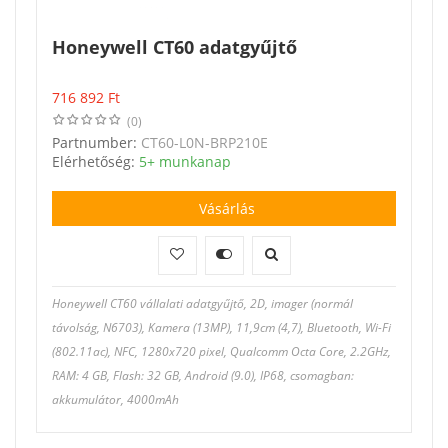
Honeywell CT60 adatgyűjtő
716 892
Ft
(0)
Partnumber:
CT60-L0N-BRP210E
Elérhetőség:
5+ munkanap
Vásárlás
Honeywell CT60 vállalati adatgyűjtő, 2D, imager (normál
távolság, N6703), Kamera (13MP), 11,9cm (4,7), Bluetooth, Wi-Fi
(802.11ac), NFC, 1280x720 pixel, Qualcomm Octa Core, 2.2GHz,
RAM: 4 GB, Flash: 32 GB, Android (9.0), IP68, csomagban:
akkumulátor, 4000mAh