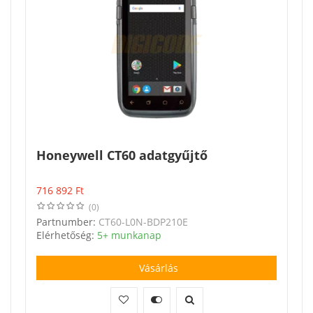
Honeywell CT60 adatgyűjtő
716 892
Ft
(0)
Partnumber:
CT60-L0N-BDP210E
Elérhetőség:
5+ munkanap
Vásárlás