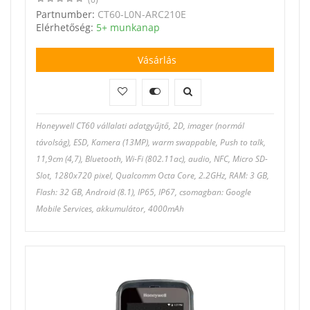
Partnumber:
CT60-L0N-ARC210E
Elérhetőség:
5+ munkanap
Vásárlás
Honeywell CT60 vállalati adatgyűjtő, 2D, imager (normál
távolság), ESD, Kamera (13MP), warm swappable, Push to talk,
11,9cm (4,7), Bluetooth, Wi-Fi (802.11ac), audio, NFC, Micro SD-
Slot, 1280x720 pixel, Qualcomm Octa Core, 2.2GHz, RAM: 3 GB,
Flash: 32 GB, Android (8.1), IP65, IP67, csomagban: Google
Mobile Services, akkumulátor, 4000mAh