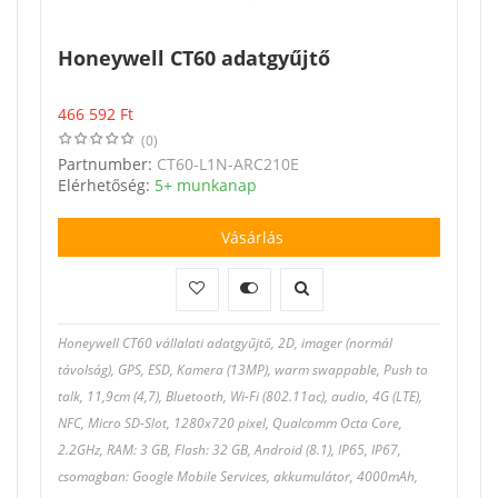
Honeywell CT60 adatgyűjtő
466 592
Ft
(0)
Partnumber:
CT60-L1N-ARC210E
Elérhetőség:
5+ munkanap
Vásárlás
Honeywell CT60 vállalati adatgyűjtő, 2D, imager (normál
távolság), GPS, ESD, Kamera (13MP), warm swappable, Push to
talk, 11,9cm (4,7), Bluetooth, Wi-Fi (802.11ac), audio, 4G (LTE),
NFC, Micro SD-Slot, 1280x720 pixel, Qualcomm Octa Core,
2.2GHz, RAM: 3 GB, Flash: 32 GB, Android (8.1), IP65, IP67,
csomagban: Google Mobile Services, akkumulátor, 4000mAh,