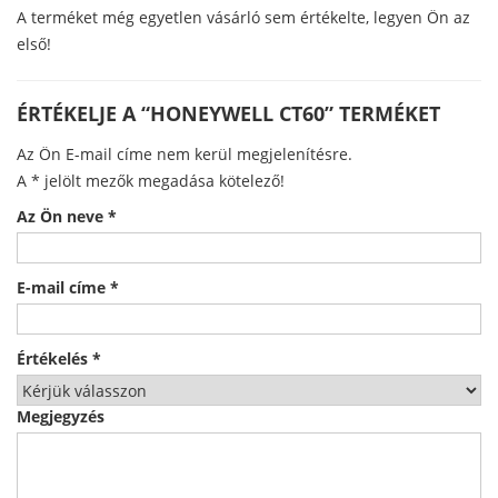
A terméket még egyetlen vásárló sem értékelte, legyen Ön az
első!
ÉRTÉKELJE A “HONEYWELL CT60” TERMÉKET
Az Ön E-mail címe nem kerül megjelenítésre.
A
*
jelölt mezők megadása kötelező!
Az Ön neve
*
E-mail címe
*
Értékelés
*
Megjegyzés